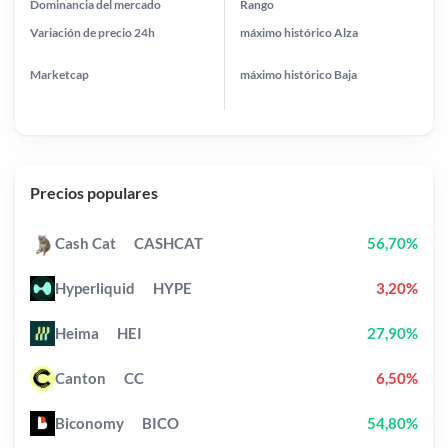
Dominancia del mercado
Rango
Variación de precio
24h
máximo histórico
Alza
Marketcap
máximo histórico
Baja
Precios populares
Cash Cat
CASHCAT
56,70%
Hyperliquid
HYPE
3,20%
Heima
HEI
27,90%
Canton
CC
6,50%
Biconomy
BICO
54,80%