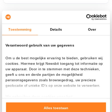
¿Qué pasa si…?
Toestemming
Details
Over
Mira cuánto valor tendrías hoy si hubieras
aplicado el dollar-cost averaging en distintas
criptomonedas.
Verantwoord gebruik van uw gegevens
Había invertido
En
Om u de best mogelijke ervaring te bieden, gebruiken wij
$
cookies. Hiermee krijgt Newsbit toegang tot informatie op
uw apparaat. Door in te stemmen met deze technieken,
Cada
Desde
geeft u ons en derde partijen de mogelijkheid
persoonsgegevens zoals browsegedrag, uw precieze
geolocatie of unieke ID's op onze website te verwerken.
We gebruiken deze cookies voor het:
Valor total
Goed laten functioneren van deze website
---
Verzamelen van gebruiksstatistieken
Alles toestaan