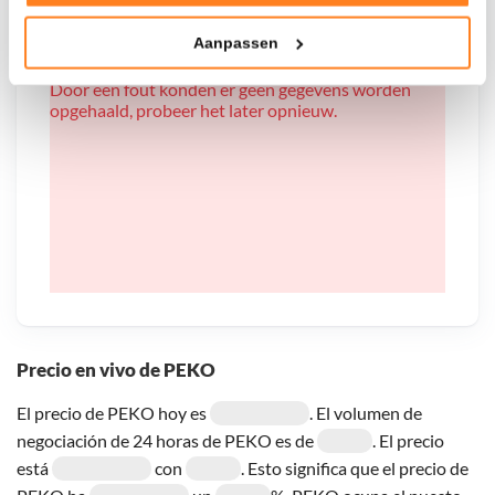
Tonen en meten van relevante advertenties
Aanpassen
Klik hieronder om ons toestemming te geven om deze
technieken te gebruiken voor bovenstaande doelen of
Door een fout konden er geen gegevens worden
maak gedetailleerde keuzes, waaronder het maken van
opgehaald, probeer het later opnieuw.
bezwaar tegen bedrijven die persoonsgegevens verwerken
op basis van gerechtvaardigd belang. U kunt uw privacy-
instellingen te allen tijde inzien en bijwerken door op de
tekst 'cookies' te klikken onderaan de pagina. Voor meer
informatie: zie ons
privacy
- en
cookiestatement
.
Precio en vivo de PEKO
El precio de PEKO hoy es
. El volumen de
negociación de 24 horas de PEKO es de
. El precio
está
con
. Esto significa que el precio de