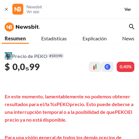
Newsbit
Ver
Ver app
Resumen
Estadísticas
Explicación
News
Precio de PEKO
#10190
$
0,0₅99
0,40%
€
En este momento, lamentablemente no podemos obtener
resultados para el/la %sPEKOprecio. Esto puede deberse a
una interrupción temporal o a la posibilidad de quePEKOEl
precio ya no está disponible.
Para una visión general de todos los demás precios de