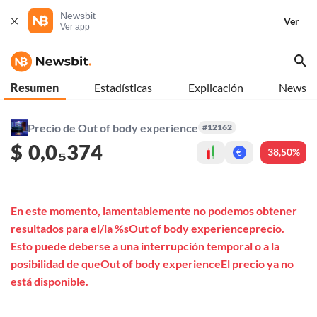
Newsbit
Ver
Ver app
Resumen
Estadísticas
Explicación
News
Precio de Out of body experience
#12162
$
0,0₅374
38,50%
€
En este momento, lamentablemente no podemos obtener
resultados para el/la %sOut of body experienceprecio.
Esto puede deberse a una interrupción temporal o a la
posibilidad de queOut of body experienceEl precio ya no
está disponible.