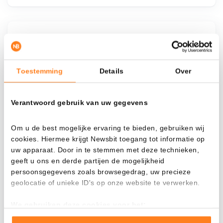
¿Qué pasa si…?
Mira cuánto valor tendrías hoy si hubieras
Toestemming
Details
Over
aplicado el dollar-cost averaging en distintas
criptomonedas.
Verantwoord gebruik van uw gegevens
Había invertido
En
$
Om u de best mogelijke ervaring te bieden, gebruiken wij
cookies. Hiermee krijgt Newsbit toegang tot informatie op
Cada
Desde
uw apparaat. Door in te stemmen met deze technieken,
geeft u ons en derde partijen de mogelijkheid
persoonsgegevens zoals browsegedrag, uw precieze
geolocatie of unieke ID's op onze website te verwerken.
Valor total
---
We gebruiken deze cookies voor het:
Goed laten functioneren van deze website