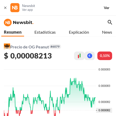
Newsbit
Ver
Ver app
Resumen
Estadísticas
Explicación
News
Precio de OG Peanut
#6079
$
0,00008213
0,10%
€