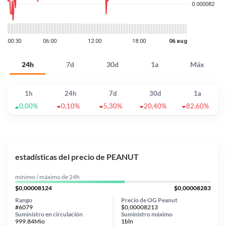
24h
7d
30d
1a
Máx
1h
24h
7d
30d
1a
0,00%
0,10%
5,30%
20,40%
82,60%
estadísticas del precio de PEANUT
mínimo / máximo de 24h
$0,00008124
$0,00008283
Rango
Precio de OG Peanut
#6079
$0,00008213
Suministro en circulación
Suministro máximo
999.84Mio
1bln