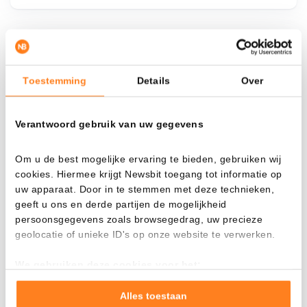
¿Qué pasa si…?
Toestemming
Details
Over
Mira cuánto valor tendrías hoy si hubieras
aplicado el dollar-cost averaging en distintas
criptomonedas.
Verantwoord gebruik van uw gegevens
Había invertido
En
Om u de best mogelijke ervaring te bieden, gebruiken wij
$
cookies. Hiermee krijgt Newsbit toegang tot informatie op
uw apparaat. Door in te stemmen met deze technieken,
Cada
Desde
geeft u ons en derde partijen de mogelijkheid
persoonsgegevens zoals browsegedrag, uw precieze
geolocatie of unieke ID's op onze website te verwerken.
We gebruiken deze cookies voor het:
Valor total
Goed laten functioneren van deze website
$
894,33
Verzamelen van gebruiksstatistieken
Alles toestaan
- 0,00%
- $ 1.205,67