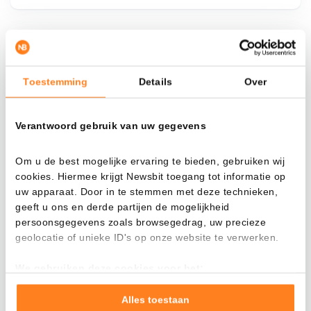
¿Qué pasa si…?
Toestemming
Details
Over
Mira cuánto valor tendrías hoy si hubieras
aplicado el dollar-cost averaging en distintas
criptomonedas.
Verantwoord gebruik van uw gegevens
Había invertido
En
Om u de best mogelijke ervaring te bieden, gebruiken wij
$
cookies. Hiermee krijgt Newsbit toegang tot informatie op
uw apparaat. Door in te stemmen met deze technieken,
Cada
Desde
geeft u ons en derde partijen de mogelijkheid
persoonsgegevens zoals browsegedrag, uw precieze
geolocatie of unieke ID's op onze website te verwerken.
We gebruiken deze cookies voor het:
Valor total
Goed laten functioneren van deze website
$
4.345,69
Verzamelen van gebruiksstatistieken
Alles toestaan
- 0,00%
- $ 1.254,31