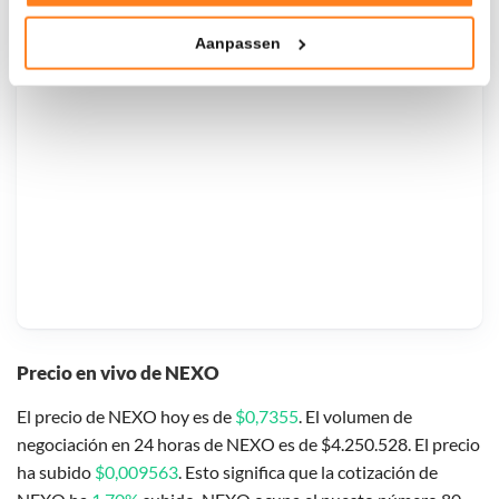
Tonen en meten van relevante advertenties
Aanpassen
Klik hieronder om ons toestemming te geven om deze
technieken te gebruiken voor bovenstaande doelen of
maak gedetailleerde keuzes, waaronder het maken van
bezwaar tegen bedrijven die persoonsgegevens verwerken
op basis van gerechtvaardigd belang. U kunt uw privacy-
instellingen te allen tijde inzien en bijwerken door op de
tekst 'cookies' te klikken onderaan de pagina. Voor meer
informatie: zie ons
privacy
- en
cookiestatement
.
Precio en vivo de NEXO
El precio de NEXO hoy es de
$0,7355
. El volumen de
negociación en 24 horas de NEXO es de $4.250.528. El precio
ha subido
$0,009563
. Esto significa que la cotización de