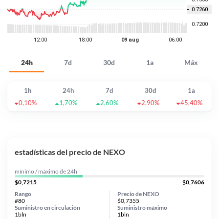
24h
7d
30d
1a
Máx
1h
24h
7d
30d
1a
0,10%
1,70%
2,60%
2,90%
45,40%
estadísticas del precio de NEXO
mínimo / máximo de 24h
$0,7215
$0,7606
Rango
Precio de NEXO
#80
$0,7355
Suministro en circulación
Suministro máximo
1bln
1bln