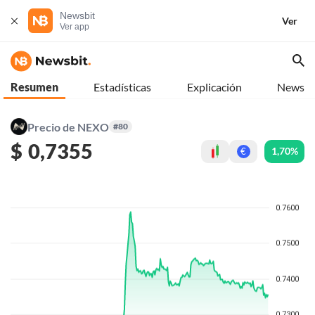
Newsbit
Ver
Ver app
Resumen
Estadísticas
Explicación
News
Precio de NEXO
#80
$
0,7355
1,70%
€