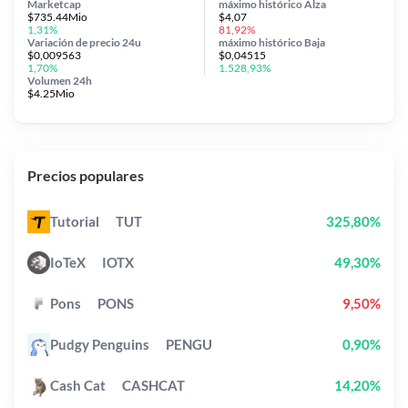
Marketcap
máximo histórico
Alza
$735.44Mio
$4,07
1,31%
81,92%
Variación de precio
24u
máximo histórico
Baja
$0,009563
$0,04515
1,70%
1.528,93%
Volumen 24h
$4.25Mio
Precios populares
Tutorial
TUT
325,80%
IoTeX
IOTX
49,30%
Pons
PONS
9,50%
Pudgy Penguins
PENGU
0,90%
Cash Cat
CASHCAT
14,20%