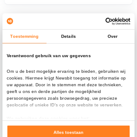
¿Qué pasa si…?
Toestemming
Details
Over
Mira cuánto valor tendrías hoy si hubieras
aplicado el dollar-cost averaging en distintas
criptomonedas.
Verantwoord gebruik van uw gegevens
Había invertido
En
Om u de best mogelijke ervaring te bieden, gebruiken wij
$
cookies. Hiermee krijgt Newsbit toegang tot informatie op
uw apparaat. Door in te stemmen met deze technieken,
Cada
Desde
geeft u ons en derde partijen de mogelijkheid
persoonsgegevens zoals browsegedrag, uw precieze
geolocatie of unieke ID's op onze website te verwerken.
We gebruiken deze cookies voor het:
Valor total
Goed laten functioneren van deze website
---
Verzamelen van gebruiksstatistieken
Alles toestaan