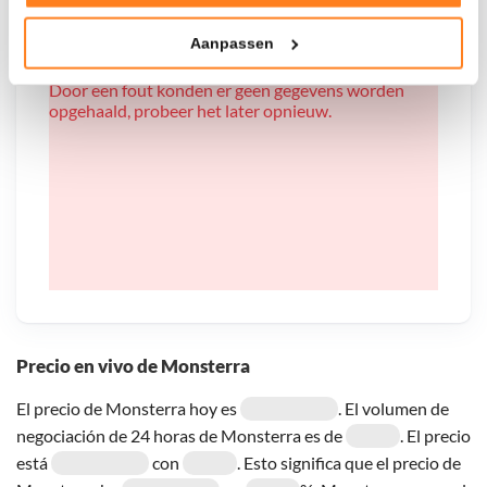
Tonen en meten van relevante advertenties
Aanpassen
Klik hieronder om ons toestemming te geven om deze
technieken te gebruiken voor bovenstaande doelen of
Door een fout konden er geen gegevens worden
maak gedetailleerde keuzes, waaronder het maken van
opgehaald, probeer het later opnieuw.
bezwaar tegen bedrijven die persoonsgegevens verwerken
op basis van gerechtvaardigd belang. U kunt uw privacy-
instellingen te allen tijde inzien en bijwerken door op de
tekst 'cookies' te klikken onderaan de pagina. Voor meer
informatie: zie ons
privacy
- en
cookiestatement
.
Precio en vivo de Monsterra
El precio de Monsterra hoy es
. El volumen de
negociación de 24 horas de Monsterra es de
. El precio
está
con
. Esto significa que el precio de