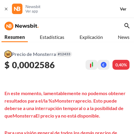
Newsbit
Ver
Ver app
Resumen
Estadísticas
Explicación
News
Precio de Monsterra
#12433
$
0,0002586
0,40%
€
En este momento, lamentablemente no podemos obtener
resultados para el/la %sMonsterraprecio. Esto puede
deberse a una interrupción temporal o a la posibilidad de
queMonsterraEl precio ya no está disponible.
Para una visión general de todos los demás precios de