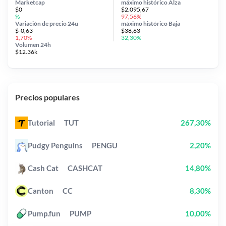
Marketcap
máximo histórico
Alza
$0
$2.095,67
%
97,56%
Variación de precio
24u
máximo histórico
Baja
$-0,63
$38,63
1,70%
32,30%
Volumen 24h
$12.36k
Precios populares
Tutorial
TUT
267,30%
Pudgy Penguins
PENGU
2,20%
Cash Cat
CASHCAT
14,80%
Canton
CC
8,30%
Pump.fun
PUMP
10,00%