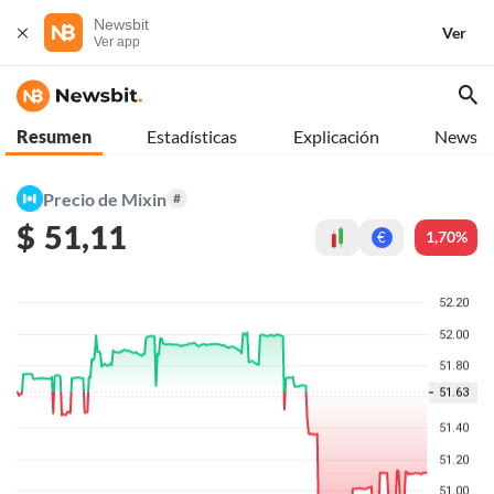
Newsbit
Ver
Ver app
Resumen
Estadísticas
Explicación
News
Precio de Mixin
#
$
51,11
1,70%
€