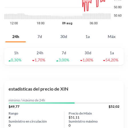
24h
7d
30d
1a
Máx
1h
24h
7d
30d
1a
0,30%
1,70%
3,00%
1,00%
54,20%
estadísticas del precio de XIN
mínimo / máximo de 24h
$49,77
$52,02
Rango
Precio de Mixin
#
$51,11
Suministro en circulación
Suministro máximo
0
0