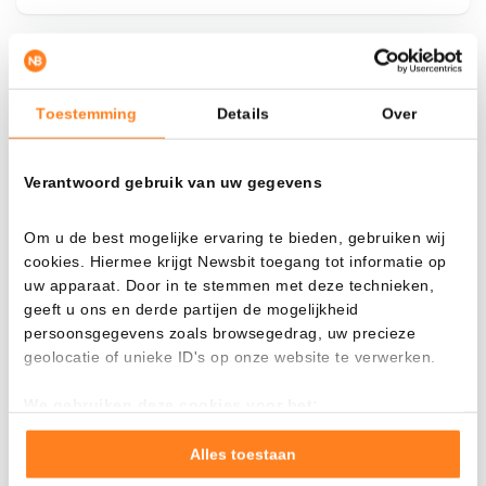
¿Qué pasa si…?
Toestemming
Details
Over
Mira cuánto valor tendrías hoy si hubieras
aplicado el dollar-cost averaging en distintas
Verantwoord gebruik van uw gegevens
criptomonedas.
Había invertido
En
Om u de best mogelijke ervaring te bieden, gebruiken wij
cookies. Hiermee krijgt Newsbit toegang tot informatie op
$
uw apparaat. Door in te stemmen met deze technieken,
geeft u ons en derde partijen de mogelijkheid
Cada
Desde
persoonsgegevens zoals browsegedrag, uw precieze
geolocatie of unieke ID's op onze website te verwerken.
We gebruiken deze cookies voor het:
Valor total
Goed laten functioneren van deze website
$
2.373,53
Verzamelen van gebruiksstatistieken
Alles toestaan
- 0,00%
- $ 3.226,47
Tonen en meten van relevante advertenties