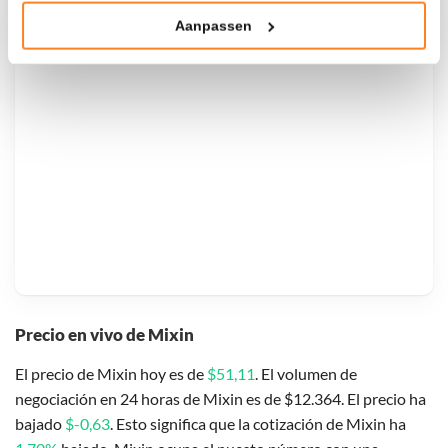
Aanpassen
Klik hieronder om ons toestemming te geven om deze
technieken te gebruiken voor bovenstaande doelen of
maak gedetailleerde keuzes, waaronder het maken van
bezwaar tegen bedrijven die persoonsgegevens verwerken
op basis van gerechtvaardigd belang. U kunt uw privacy-
instellingen te allen tijde inzien en bijwerken door op de
tekst 'cookies' te klikken onderaan de pagina. Voor meer
informatie: zie ons
privacy
- en
cookiestatement
.
Precio en vivo de Mixin
El precio de Mixin hoy es de
$51,11
. El volumen de
negociación en 24 horas de Mixin es de $12.364. El precio ha
bajado
$-0,63
. Esto significa que la cotización de Mixin ha