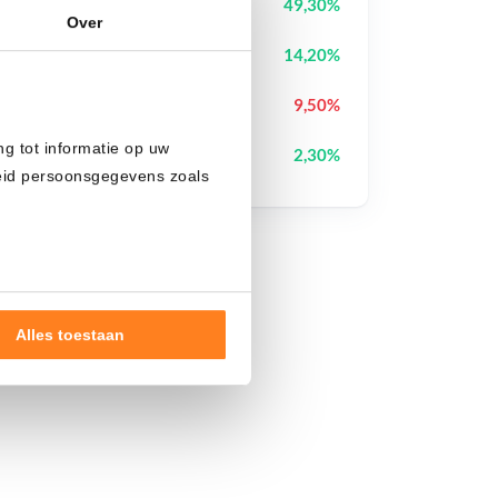
IoTeX
IOTX
49,30%
Over
Cash Cat
CASHCAT
14,20%
Pons
PONS
9,50%
ng tot informatie op uw
Solana
SOL
2,30%
heid persoonsgegevens zoals
Alles toestaan
nde doelen of maak
ns verwerken op basis van
de tekst 'cookies' te klikken