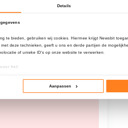
Details
Cada
Desde
 gegevens
Inversión total
ng te bieden, gebruiken wij cookies. Hiermee krijgt Newsbit toega
---
 met deze technieken, geeft u ons en derde partijen de mogelijk
locatie of unieke ID's op onze website te verwerken.
voor het:
an deze website
tistieken
nte advertenties
Aanpassen
teel geen historische gegevens beschikbaar,
mming te geven om deze technieken te gebruiken voor bovenstaa
nder het maken van bezwaar tegen bedrijven die persoonsgegeve
 uw privacy-instellingen te allen tijde inzien en bijwerken door op 
r informatie: zie ons
privacy
- en
cookiestatement
.