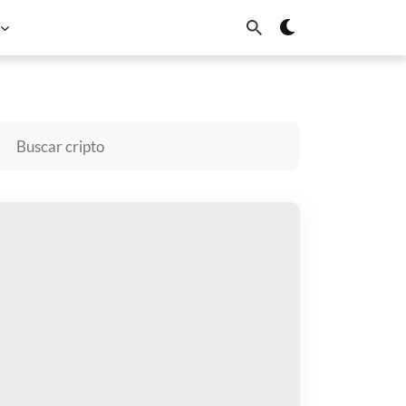
Cardano
Chainlink
Sui
omprar Kvants
gar con
$
cibir