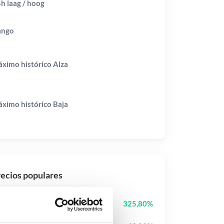
h laag / hoog
ango
ximo histórico
Alza
ximo histórico
Baja
ecios populares
Tutorial
TUT
325,80%