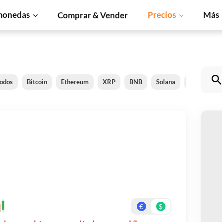
monedas
Precios
Más
Comprar & Vender
todos
Bitcoin
Ethereum
XRP
BNB
Solana
Dogecoin
C
Pa
Re
€
$