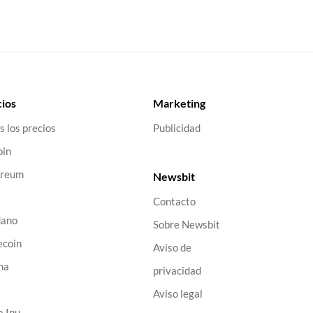
ios
Marketing
s los precios
Publicidad
oin
ereum
Newsbit
Contacto
dano
Sobre Newsbit
ecoin
Aviso de
na
privacidad
B
Aviso legal
a Inu