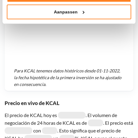
Tonen en meten van relevante advertenties
Aanpassen
Klik hieronder om ons toestemming te geven om deze
technieken te gebruiken voor bovenstaande doelen of
maak gedetailleerde keuzes, waaronder het maken van
bezwaar tegen bedrijven die persoonsgegevens verwerken
op basis van gerechtvaardigd belang. U kunt uw privacy-
instellingen te allen tijde inzien en bijwerken door op de
tekst 'cookies' te klikken onderaan de pagina. Voor meer
informatie: zie ons
privacy
- en
cookiestatement
.
Para
KCAL
tenemos datos históricos desde
01-11-2022
,
la fecha hipotética de la primera inversión se ha ajustado
en consecuencia.
Precio en vivo de KCAL
El precio de KCAL hoy es
. El volumen de
negociación de 24 horas de KCAL es de
. El precio está
con
. Esto significa que el precio de