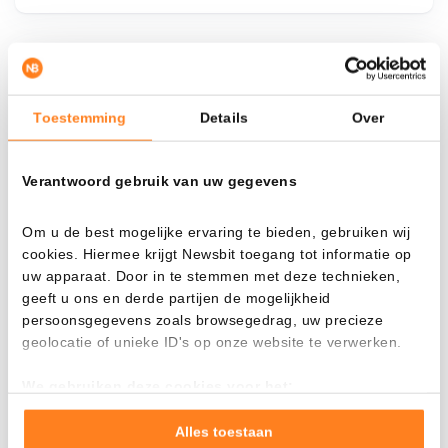
¿Qué pasa si…?
Toestemming
Details
Over
Mira cuánto valor tendrías hoy si hubieras
aplicado el dollar-cost averaging en distintas
criptomonedas.
Verantwoord gebruik van uw gegevens
Había invertido
En
Om u de best mogelijke ervaring te bieden, gebruiken wij
$
cookies. Hiermee krijgt Newsbit toegang tot informatie op
uw apparaat. Door in te stemmen met deze technieken,
Cada
Desde
geeft u ons en derde partijen de mogelijkheid
persoonsgegevens zoals browsegedrag, uw precieze
geolocatie of unieke ID's op onze website te verwerken.
We gebruiken deze cookies voor het:
Valor total
Goed laten functioneren van deze website
$
12.102,99
Verzamelen van gebruiksstatistieken
Alles toestaan
+ 163,11%
+ $ 7.502,99