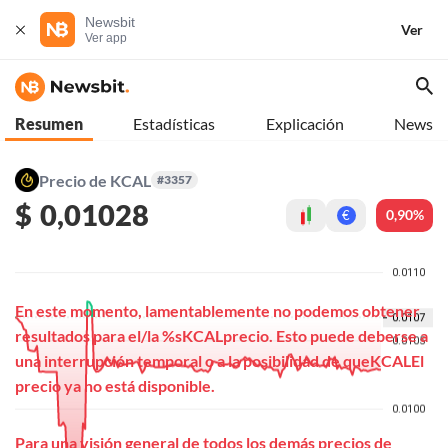
Newsbit
Ver
Ver app
Resumen
Estadísticas
Explicación
News
Precio de KCAL
#3357
$
0,01028
0,90%
€
En este momento, lamentablemente no podemos obtener
resultados para el/la %sKCALprecio. Esto puede deberse a
una interrupción temporal o a la posibilidad de queKCALEl
precio ya no está disponible.
Para una visión general de todos los demás precios de