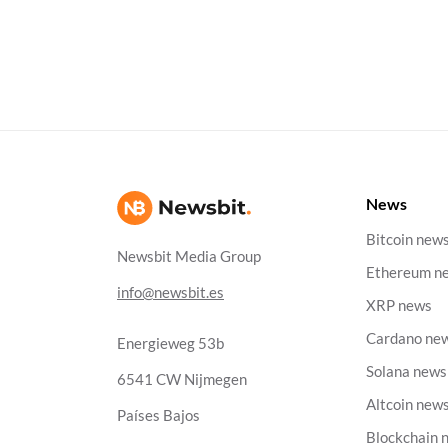
News
Bitcoin new
Newsbit Media Group
Ethereum n
info@newsbit.es
XRP news
Cardano ne
Energieweg 53b
Solana news
6541 CW Nijmegen
Altcoin new
Países Bajos
Blockchain 