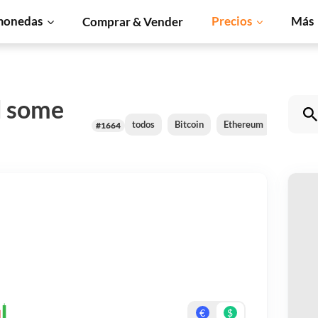
monedas
Precios
Más
Comprar & Vender
d some
todos
Bitcoin
Ethereum
XRP
#1664
Co
Pa
Re
€
$