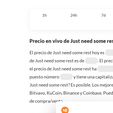
1h
24h
7d
Precio en vivo de Just need some re
El precio de Just need some rest hoy es
de Just need some rest es de
. El pre
el precio de Just need some rest ha
puesto número
y tiene una capitali
Just need some rest? Es posible. Los mejor
Bitvavo, KuCoin, Binance y Coinbase. Pue
de compra/venta.