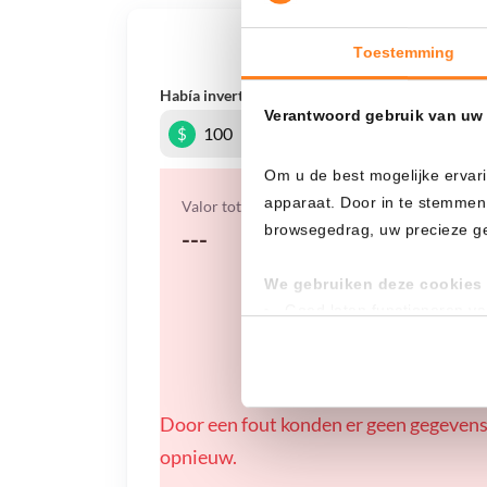
¿Qué
Toestemming
Había invertido
En
Verantwoord gebruik van uw
$
Om u de best mogelijke ervari
apparaat. Door in te stemmen
Valor total
browsegedrag, uw precieze geo
---
We gebruiken deze cookies 
Goed laten functioneren v
Verzamelen van gebruikssta
Tonen en meten van releva
Klik hieronder om ons toeste
Door een fout konden er geen gegevens
gedetailleerde keuzes, waaro
opnieuw.
gerechtvaardigd belang. U kunt