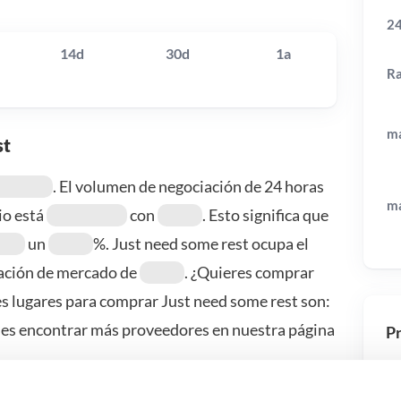
24
14d
30d
1a
R
má
st
. El volumen de negociación de 24 horas
má
cio está
con
. Esto significa que
un
%. Just need some rest ocupa el
zación de mercado de
. ¿Quieres comprar
es lugares para comprar Just need some rest son:
des encontrar más proveedores en nuestra página
Pr