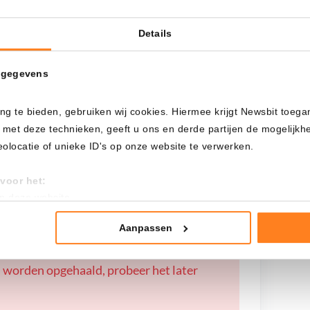
 pasa si…?
Details
Cada
Desde
 gegevens
ng te bieden, gebruiken wij cookies. Hiermee krijgt Newsbit toega
 met deze technieken, geeft u ons en derde partijen de mogelijk
Inversión total
locatie of unieke ID's op onze website te verwerken.
---
voor het:
an deze website
tistieken
nte advertenties
Aanpassen
mming te geven om deze technieken te gebruiken voor bovenstaa
 worden opgehaald, probeer het later
nder het maken van bezwaar tegen bedrijven die persoonsgegeve
 uw privacy-instellingen te allen tijde inzien en bijwerken door op 