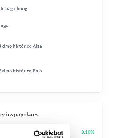
h laag / hoog
ango
ximo histórico
Alza
ximo histórico
Baja
ecios populares
Pudgy Penguins
PENGU
3,10%