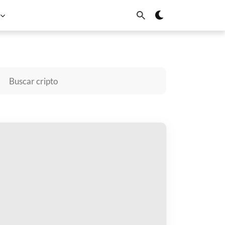
BNB
Solana
Dogecoin
Cardano
Chainlink
Sui
mprar Just need some rest
gar con
$
cibir