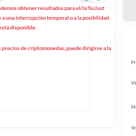
emos obtener resultados para el/la %sJust
a una interrupción temporal o a la posibilidad
está disponible.
 precios de criptomonedas, puede dirigirse a la
Pr
Va
Ma
V