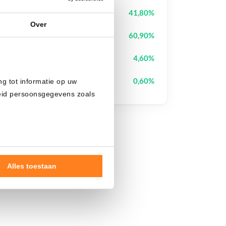
Biconomy
BICO
41,80%
Over
Cysic
CYS
60,90%
Canton
CC
4,60%
Zcash
ZEC
0,60%
ng tot informatie op uw
heid persoonsgegevens zoals
Alles toestaan
nde doelen of maak
ns verwerken op basis van
de tekst 'cookies' te klikken