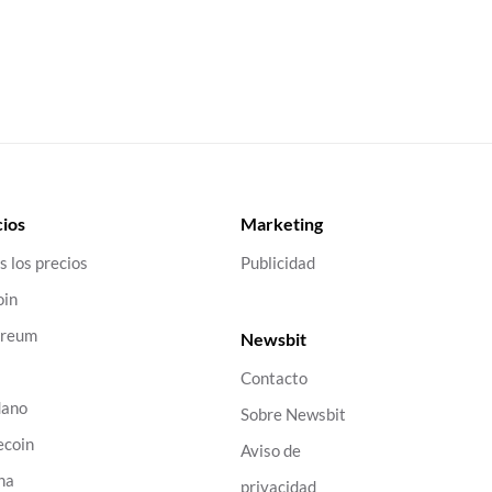
ios
Marketing
s los precios
Publicidad
oin
ereum
Newsbit
Contacto
dano
Sobre Newsbit
ecoin
Aviso de
na
privacidad