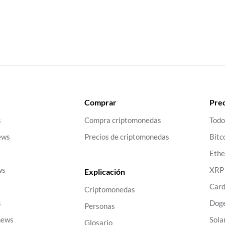
Comprar
Prec
s
Compra criptomonedas
Todo
ews
Precios de criptomonedas
Bitc
Eth
ws
XRP
Explicación
Car
Criptomonedas
s
Dog
Personas
news
Sola
Glosario