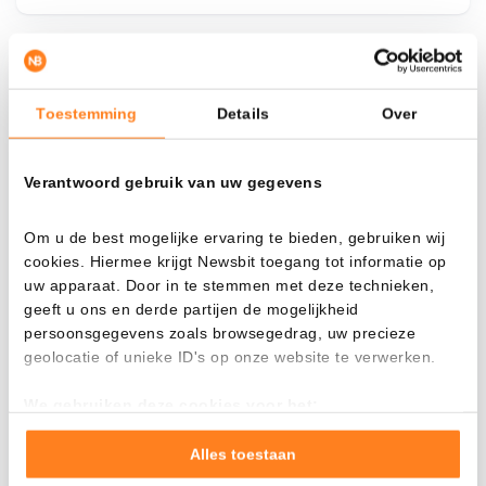
¿Qué pasa si…?
Toestemming
Details
Over
Mira cuánto valor tendrías hoy si hubieras
aplicado el dollar-cost averaging en distintas
Verantwoord gebruik van uw gegevens
criptomonedas.
Había invertido
En
Om u de best mogelijke ervaring te bieden, gebruiken wij
cookies. Hiermee krijgt Newsbit toegang tot informatie op
$
uw apparaat. Door in te stemmen met deze technieken,
geeft u ons en derde partijen de mogelijkheid
Cada
Desde
persoonsgegevens zoals browsegedrag, uw precieze
geolocatie of unieke ID's op onze website te verwerken.
We gebruiken deze cookies voor het:
Valor total
Goed laten functioneren van deze website
$
3.290,31
Verzamelen van gebruiksstatistieken
Alles toestaan
+ 17,51%
+ $ 490,31
Tonen en meten van relevante advertenties