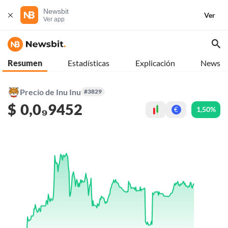
Newsbit
Ver
Ver app
Resumen
Estadísticas
Explicación
News
Precio de Inu Inu
#3829
$
0,0₉9452
1,50%
€