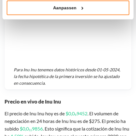
Aanpassen
Klik hieronder om ons toestemming te geven om deze
technieken te gebruiken voor bovenstaande doelen of
maak gedetailleerde keuzes, waaronder het maken van
bezwaar tegen bedrijven die persoonsgegevens verwerken
op basis van gerechtvaardigd belang. U kunt uw privacy-
instellingen te allen tijde inzien en bijwerken door op de
tekst 'cookies' te klikken onderaan de pagina. Voor meer
informatie: zie ons
privacy
- en
cookiestatement
.
Para
Inu Inu
tenemos datos históricos desde
01-05-2024
,
la fecha hipotética de la primera inversión se ha ajustado
en consecuencia.
Precio en vivo de Inu Inu
El precio de Inu Inu hoy es de
$0,0₉9452
. El volumen de
negociación en 24 horas de Inu Inu es de $275. El precio ha
subido
$0,0₁₁9856
. Esto significa que la cotización de Inu Inu