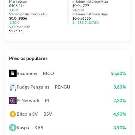
Marketcap
máximo histórico
Alza
$406.21k
$0,0₇1777
1,02%
94,68%
Variación de precio
24u
máximo histórico
Baja
$0,0₁₁9856
$0,0₁₄6330
1,50%
14.933.718,78%
Volumen 24h
$275.15
Precios populares
Biconomy
BICO
55,60%
Pudgy Penguins
PENGU
3,60%
Pi Network
PI
2,30%
Bitcoin SV
BSV
4,90%
Kaspa
KAS
3,90%