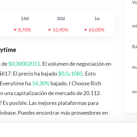
V
14d
30d
1a
mí
8,70%
31,90%
65,00%
R
rytime
s de
$0,00002011
. El volumen de negociación en
má
$617. El precio ha bajado
$0,0₆1085
. Esto
h Everytime ha
14,30%
bajado. I Choose Rich
má
 una capitalización de mercado de 20.112.
 Es posible. Las mejores plataformas para
oinbase. Puedes encontrar más proveedores en
Pr