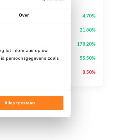
Over
Pudgy Penguins
PENGU
4,70%
BOOK OF MEME
BOME
21,80%
Bubblemaps
BMT
178,20%
ng tot informatie op uw
Tutorial
TUT
55,50%
heid persoonsgegevens zoals
Anoma
XAN
8,50%
Alles toestaan
nde doelen of maak
ns verwerken op basis van
de tekst 'cookies' te klikken