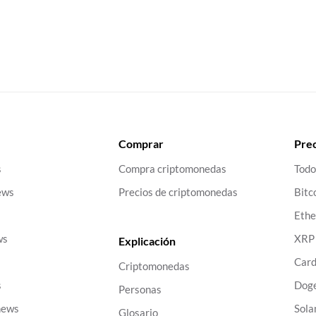
Comprar
Prec
s
Compra criptomonedas
Todo
ews
Precios de criptomonedas
Bitc
Eth
ws
XRP
Explicación
Car
Criptomonedas
s
Dog
Personas
news
Sola
Glosario