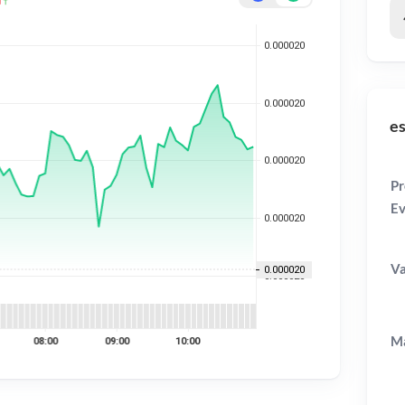
es
Pr
Ev
Va
Ma