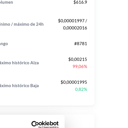
olumen
$616.9
$0,00001997 /
nimo / máximo de 24h
0,00002016
ango
#8781
$0,00215
ximo histórico
Alza
99,06%
$0,00001995
ximo histórico
Baja
0,82%
ecios populares