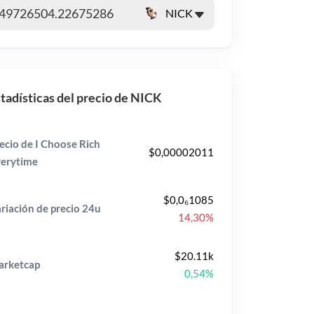
tadísticas del precio de NICK
ecio de I Choose Rich
$0,00002011
erytime
$0,0₆1085
riación de precio
24u
14,30%
$20.11k
rketcap
0,54%