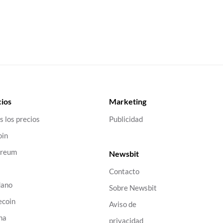
ios
Marketing
s los precios
Publicidad
oin
ereum
Newsbit
Contacto
dano
Sobre Newsbit
ecoin
Aviso de
na
privacidad