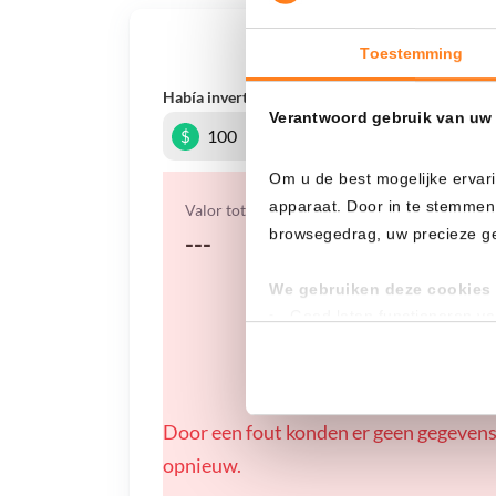
¿Qué
Toestemming
Había invertido
En
Verantwoord gebruik van uw
$
Om u de best mogelijke ervari
apparaat. Door in te stemmen
Valor total
browsegedrag, uw precieze geo
---
We gebruiken deze cookies 
Goed laten functioneren v
Verzamelen van gebruikssta
Tonen en meten van releva
Klik hieronder om ons toeste
Door een fout konden er geen gegevens
gedetailleerde keuzes, waaro
opnieuw.
gerechtvaardigd belang. U kunt