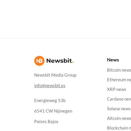
News
Bitcoin new
Newsbit Media Group
Ethereum n
info@newsbit.es
XRP news
Cardano ne
Energieweg 53b
Solana news
6541 CW Nijmegen
Altcoin new
Países Bajos
Blockchain 