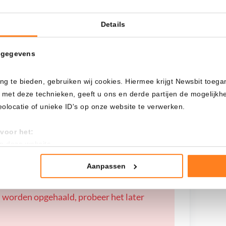
 pasa si…?
Details
Cada
Desde
 gegevens
ng te bieden, gebruiken wij cookies. Hiermee krijgt Newsbit toega
 met deze technieken, geeft u ons en derde partijen de mogelijk
Inversión total
locatie of unieke ID's op onze website te verwerken.
---
voor het:
an deze website
tistieken
nte advertenties
Aanpassen
mming te geven om deze technieken te gebruiken voor bovenstaa
 worden opgehaald, probeer het later
nder het maken van bezwaar tegen bedrijven die persoonsgegeve
 uw privacy-instellingen te allen tijde inzien en bijwerken door op 