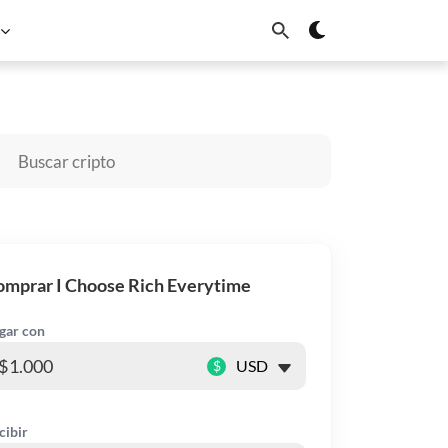
BNB
Solana
Dogecoin
Cardano
Chainlink
Sui
mprar I Choose Rich Everytime
gar con
$
cibir