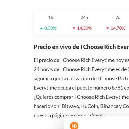
1h
24h
7d
0,00%
14,30%
14,70%
Precio en vivo de I Choose Rich Eve
El precio de I Choose Rich Everytime hoy e
24 horas de I Choose Rich Everytime es de 
significa que la cotización de I Choose Ric
Everytime ocupa el puesto número 8781 con
¿Quieres comprar I Choose Rich Everytime?
hacerlo son: Bitvavo, KuCoin, Binance y C
nuestra página de compra/venta.