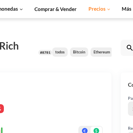
monedas
Precios
Más
Comprar & Vender
 Rich
todos
Bitcoin
Ethereum
XRP
#8781
Co
Pa
%
Re
€
$