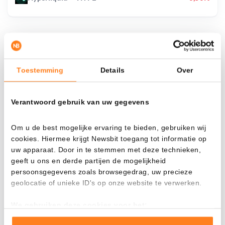
¿Qué pasa si…?
Toestemming
Details
Over
Mira cuánto valor tendrías hoy si hubieras
aplicado el dollar-cost averaging en distintas
criptomonedas.
Verantwoord gebruik van uw gegevens
Había invertido
En
Om u de best mogelijke ervaring te bieden, gebruiken wij
$
cookies. Hiermee krijgt Newsbit toegang tot informatie op
uw apparaat. Door in te stemmen met deze technieken,
Cada
Desde
geeft u ons en derde partijen de mogelijkheid
persoonsgegevens zoals browsegedrag, uw precieze
geolocatie of unieke ID's op onze website te verwerken.
We gebruiken deze cookies voor het:
Valor total
---
Goed laten functioneren van deze website