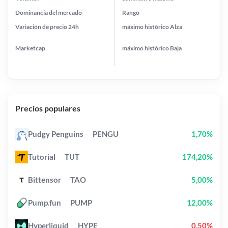
Dominancia del mercado
Rango
Variación de precio
24h
máximo histórico
Alza
Marketcap
máximo histórico
Baja
Precios populares
Pudgy Penguins
PENGU
1,70%
Tutorial
TUT
174,20%
Bittensor
TAO
5,00%
Pump.fun
PUMP
12,00%
Hyperliquid
HYPE
0,50%