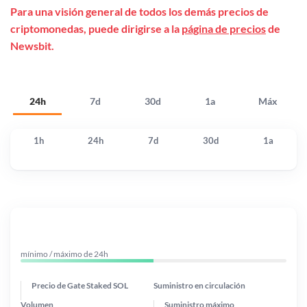
Para una visión general de todos los demás precios de
criptomonedas, puede dirigirse a la
página de precios
de
Newsbit.
24h
7d
30d
1a
Máx
1h
24h
7d
30d
1a
mínimo / máximo de 24h
Precio de Gate Staked SOL
Suministro en circulación
Volumen
Suministro máximo