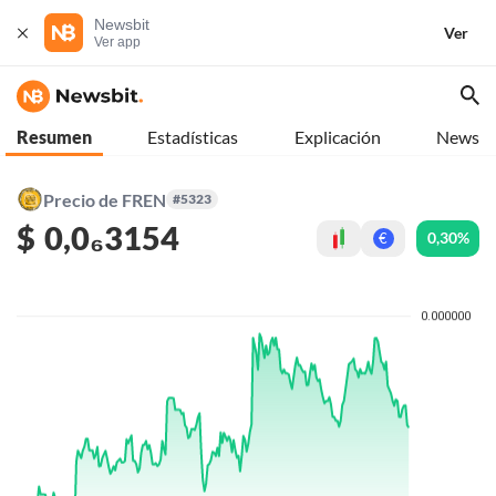
Newsbit
Ver
Ver app
Resumen
Estadísticas
Explicación
News
Precio de FREN
#5323
$
0,0₆3154
0,30%
€