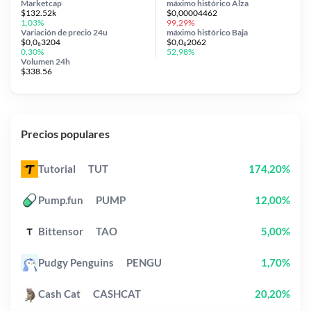
Marketcap
máximo histórico
Alza
$132.52k
$0,00004462
1,03%
99,29%
Variación de precio
24u
máximo histórico
Baja
$0,0₈3204
$0,0₆2062
0,30%
52,98%
Volumen 24h
$338.56
Precios populares
Tutorial
TUT
174,20%
Pump.fun
PUMP
12,00%
Bittensor
TAO
5,00%
Pudgy Penguins
PENGU
1,70%
Cash Cat
CASHCAT
20,20%