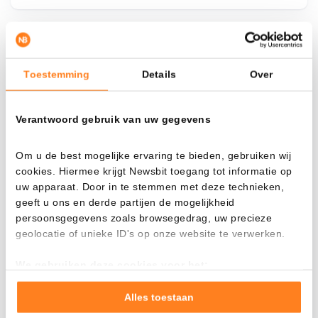
¿Qué pasa si…?
Toestemming
Details
Over
Mira cuánto valor tendrías hoy si hubieras
aplicado el dollar-cost averaging en distintas
Verantwoord gebruik van uw gegevens
criptomonedas.
Había invertido
En
Om u de best mogelijke ervaring te bieden, gebruiken wij
cookies. Hiermee krijgt Newsbit toegang tot informatie op
$
uw apparaat. Door in te stemmen met deze technieken,
geeft u ons en derde partijen de mogelijkheid
Cada
Desde
persoonsgegevens zoals browsegedrag, uw precieze
geolocatie of unieke ID's op onze website te verwerken.
We gebruiken deze cookies voor het:
Valor total
Goed laten functioneren van deze website
---
Verzamelen van gebruiksstatistieken
Alles toestaan
Tonen en meten van relevante advertenties