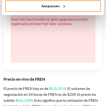
Aanpassen
Klik hieronder om ons toestemming te geven om deze
technieken te gebruiken voor bovenstaande doelen of
Door een fout konden er geen gegevens worden
maak gedetailleerde keuzes, waaronder het maken van
opgehaald, probeer het later opnieuw.
bezwaar tegen bedrijven die persoonsgegevens verwerken
op basis van gerechtvaardigd belang. U kunt uw privacy-
instellingen te allen tijde inzien en bijwerken door op de
tekst 'cookies' te klikken onderaan de pagina. Voor meer
informatie: zie ons
privacy
- en
cookiestatement
.
Precio en vivo de FREN
El precio de FREN hoy es de
$0,0₆3154
. El volumen de
negociación en 24 horas de FREN es de $339. El precio ha
subido
$0,0₈3204
. Esto significa que la cotización de FREN