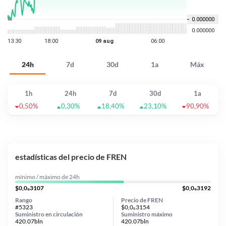
24h
7d
30d
1a
Máx
1h
24h
7d
30d
1a
0,50%
0,30%
18,40%
23,10%
90,90%
estadísticas del precio de FREN
mínimo / máximo de 24h
$0,0₆3107
$0,0₆3192
Rango
Precio de FREN
#5323
$0,0₆3154
Suministro en circulación
Suministro máximo
420.07bln
420.07bln