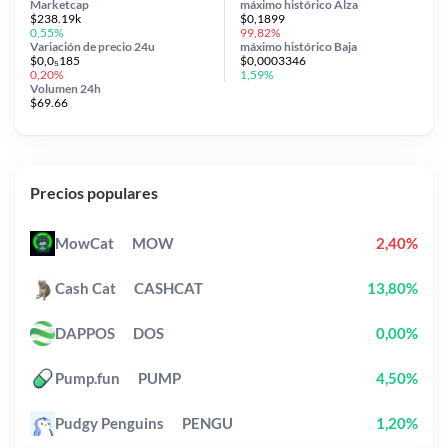
Marketcap
máximo histórico
Alza
$238.19k
$0,1899
0,55%
99,82%
Variación de precio
24u
máximo histórico
Baja
$0,0₅185
$0,0003346
0,20%
1,59%
Volumen 24h
$69.66
Precios populares
MowCat
MOW
2,40%
Cash Cat
CASHCAT
13,80%
DAPPOS
DOS
0,00%
Pump.fun
PUMP
4,50%
Pudgy Penguins
PENGU
1,20%