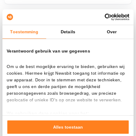
¿Qué pasa si…?
Toestemming
Details
Over
Mira cuánto valor tendrías hoy si hubieras
aplicado el dollar-cost averaging en distintas
Verantwoord gebruik van uw gegevens
criptomonedas.
Había invertido
En
Om u de best mogelijke ervaring te bieden, gebruiken wij
cookies. Hiermee krijgt Newsbit toegang tot informatie op
$
uw apparaat. Door in te stemmen met deze technieken,
geeft u ons en derde partijen de mogelijkheid
Cada
Desde
persoonsgegevens zoals browsegedrag, uw precieze
geolocatie of unieke ID's op onze website te verwerken.
We gebruiken deze cookies voor het:
Valor total
Goed laten functioneren van deze website
$
1.336,86
Verzamelen van gebruiksstatistieken
Alles toestaan
- 0,00%
- $ 4.263,14
Tonen en meten van relevante advertenties