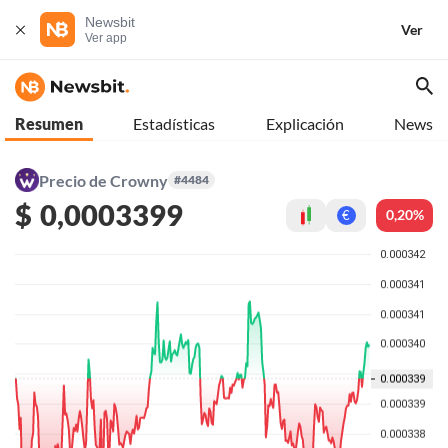
Newsbit
Ver
Ver app
Resumen
Estadísticas
Explicación
News
Precio de Crowny
#4484
$
0,0003399
0,20%
€