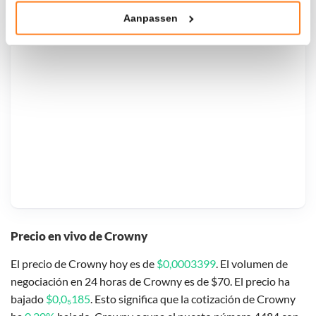
Aanpassen
Klik hieronder om ons toestemming te geven om deze
technieken te gebruiken voor bovenstaande doelen of
maak gedetailleerde keuzes, waaronder het maken van
bezwaar tegen bedrijven die persoonsgegevens verwerken
op basis van gerechtvaardigd belang. U kunt uw privacy-
instellingen te allen tijde inzien en bijwerken door op de
tekst 'cookies' te klikken onderaan de pagina. Voor meer
informatie: zie ons
privacy
- en
cookiestatement
.
Precio en vivo de Crowny
El precio de Crowny hoy es de
$0,0003399
. El volumen de
negociación en 24 horas de Crowny es de $70. El precio ha
bajado
$0,0₅185
. Esto significa que la cotización de Crowny