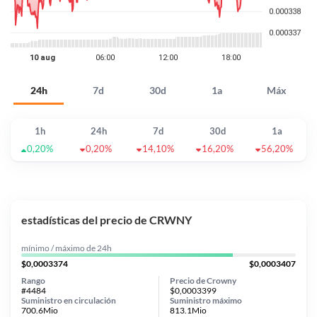
24h
7d
30d
1a
Máx
1h
24h
7d
30d
1a
0,20%
0,20%
14,10%
16,20%
56,20%
estadísticas del precio de CRWNY
mínimo / máximo de 24h
$0,0003374
$0,0003407
Rango
Precio de Crowny
#4484
$0,0003399
Suministro en circulación
Suministro máximo
700.6Mio
813.1Mio