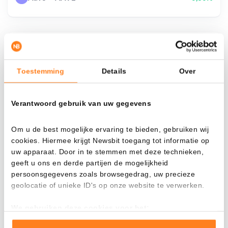
¿Qué pasa si…?
Toestemming
Details
Over
Mira cuánto valor tendrías hoy si hubieras
aplicado el dollar-cost averaging en distintas
criptomonedas.
Verantwoord gebruik van uw gegevens
Había invertido
En
Om u de best mogelijke ervaring te bieden, gebruiken wij
$
cookies. Hiermee krijgt Newsbit toegang tot informatie op
uw apparaat. Door in te stemmen met deze technieken,
Cada
Desde
geeft u ons en derde partijen de mogelijkheid
persoonsgegevens zoals browsegedrag, uw precieze
geolocatie of unieke ID's op onze website te verwerken.
We gebruiken deze cookies voor het:
Valor total
---
Goed laten functioneren van deze website