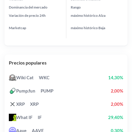
Dominancia del mercado
Rango
Variación de precio
24h
máximo histórico
Alza
Marketcap
máximo histórico
Baja
Precios populares
Wiki Cat
WKC
14,30%
Pump.fun
PUMP
2,00%
XRP
XRP
2,00%
What IF
IF
29,40%
Aave
AAVE
0,30%