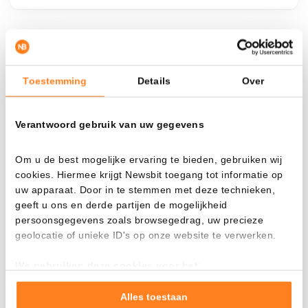
¿Qué pasa si…?
Toestemming
Details
Over
Mira cuánto valor tendrías hoy si hubieras
aplicado el dollar-cost averaging en distintas
criptomonedas.
Verantwoord gebruik van uw gegevens
Había invertido
En
Om u de best mogelijke ervaring te bieden, gebruiken wij
$
cookies. Hiermee krijgt Newsbit toegang tot informatie op
uw apparaat. Door in te stemmen met deze technieken,
Cada
Desde
geeft u ons en derde partijen de mogelijkheid
persoonsgegevens zoals browsegedrag, uw precieze
geolocatie of unieke ID's op onze website te verwerken.
We gebruiken deze cookies voor het:
Valor total
Goed laten functioneren van deze website
---
Verzamelen van gebruiksstatistieken
Alles toestaan