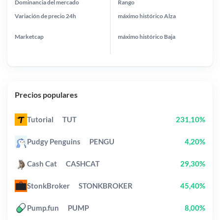
Dominancia del mercado
Rango
Variación de precio
24h
máximo histórico
Alza
Marketcap
máximo histórico
Baja
Precios populares
Tutorial
TUT
231,10%
Pudgy Penguins
PENGU
4,20%
Cash Cat
CASHCAT
29,30%
StonkBroker
STONKBROKER
45,40%
Pump.fun
PUMP
8,00%