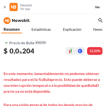
Newsbit
Ver
Ver app
Resumen
Estadísticas
Explicación
News
Precio de Bulla
#10135
$
0,0₅204
12,20%
€
En este momento, lamentablemente no podemos obtener
resultados para el/la %sBullaprecio. Esto puede deberse a
una interrupción temporal o a la posibilidad de queBullaEl
precio ya no está disponible.
Para una visión general de todos los demás precios de