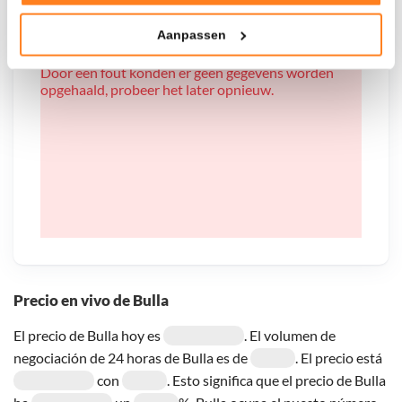
Tonen en meten van relevante advertenties
Aanpassen
Klik hieronder om ons toestemming te geven om deze
technieken te gebruiken voor bovenstaande doelen of
Door een fout konden er geen gegevens worden
maak gedetailleerde keuzes, waaronder het maken van
opgehaald, probeer het later opnieuw.
bezwaar tegen bedrijven die persoonsgegevens verwerken
op basis van gerechtvaardigd belang. U kunt uw privacy-
instellingen te allen tijde inzien en bijwerken door op de
tekst 'cookies' te klikken onderaan de pagina. Voor meer
informatie: zie ons
privacy
- en
cookiestatement
.
Precio en vivo de Bulla
El precio de Bulla hoy es
. El volumen de
negociación de 24 horas de Bulla es de
. El precio está
con
. Esto significa que el precio de Bulla