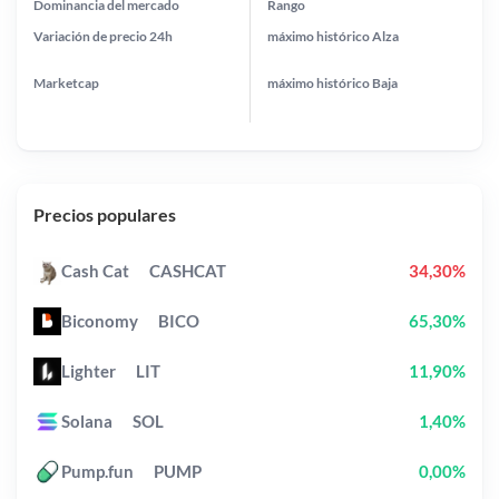
Dominancia del mercado
Rango
Variación de precio
24h
máximo histórico
Alza
Marketcap
máximo histórico
Baja
Precios populares
Cash Cat
CASHCAT
34,30%
Biconomy
BICO
65,30%
Lighter
LIT
11,90%
Solana
SOL
1,40%
Pump.fun
PUMP
0,00%