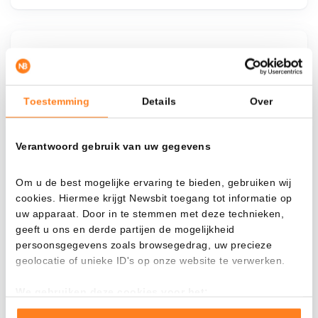
¿Qué pasa si…?
Mira cuánto valor tendrías hoy si hubieras
Toestemming
Details
Over
aplicado el dollar-cost averaging en distintas
criptomonedas.
Verantwoord gebruik van uw gegevens
Había invertido
En
$
Om u de best mogelijke ervaring te bieden, gebruiken wij
cookies. Hiermee krijgt Newsbit toegang tot informatie op
Cada
Desde
uw apparaat. Door in te stemmen met deze technieken,
geeft u ons en derde partijen de mogelijkheid
persoonsgegevens zoals browsegedrag, uw precieze
geolocatie of unieke ID's op onze website te verwerken.
Valor total
---
We gebruiken deze cookies voor het:
Goed laten functioneren van deze website