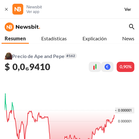
Newsbit
Ver
Ver app
Resumen
Estadísticas
Explicación
News
Precio de Ape and Pepe
#162
$
0,0₆9410
0,90%
€