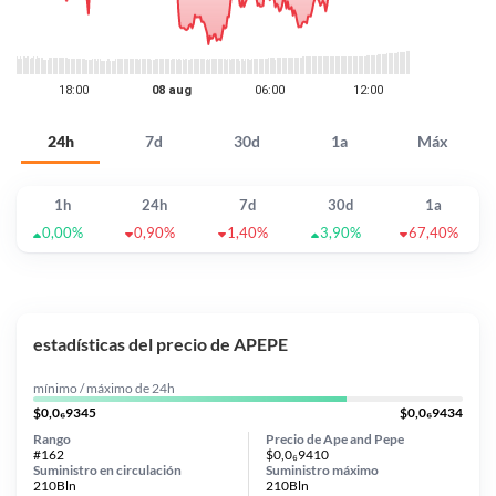
24h
7d
30d
1a
Máx
1h
24h
7d
30d
1a
0,00%
0,90%
1,40%
3,90%
67,40%
estadísticas del precio de APEPE
mínimo / máximo de 24h
$0,0₆9345
$0,0₆9434
Rango
Precio de Ape and Pepe
#162
$0,0₆9410
Suministro en circulación
Suministro máximo
210Bln
210Bln