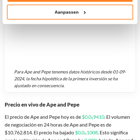
Tonen en meten van relevante advertenties
Aanpassen
Klik hieronder om ons toestemming te geven om deze
technieken te gebruiken voor bovenstaande doelen of
maak gedetailleerde keuzes, waaronder het maken van
bezwaar tegen bedrijven die persoonsgegevens verwerken
op basis van gerechtvaardigd belang. U kunt uw privacy-
instellingen te allen tijde inzien en bijwerken door op de
tekst 'cookies' te klikken onderaan de pagina. Voor meer
informatie: zie ons
privacy
- en
cookiestatement
.
Para
Ape and Pepe
tenemos datos históricos desde
01-09-
2024
, la fecha hipotética de la primera inversión se ha
ajustado en consecuencia.
Precio en vivo de Ape and Pepe
El precio de Ape and Pepe hoy es de
$0,0₆9410
. El volumen
de negociación en 24 horas de Ape and Pepe es de
$10.762.814. El precio ha bajado
$0,0₈1008
. Esto significa