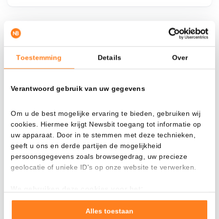
¿Qué pasa si…?
Toestemming
Details
Over
Mira cuánto valor tendrías hoy si hubieras
aplicado el dollar-cost averaging en distintas
criptomonedas.
Verantwoord gebruik van uw gegevens
Había invertido
En
Om u de best mogelijke ervaring te bieden, gebruiken wij
$
cookies. Hiermee krijgt Newsbit toegang tot informatie op
uw apparaat. Door in te stemmen met deze technieken,
Cada
Desde
geeft u ons en derde partijen de mogelijkheid
persoonsgegevens zoals browsegedrag, uw precieze
geolocatie of unieke ID's op onze website te verwerken.
We gebruiken deze cookies voor het:
Valor total
Goed laten functioneren van deze website
$
1.527,85
Verzamelen van gebruiksstatistieken
Alles toestaan
- 0,00%
- $ 872,15