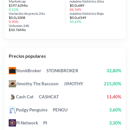
Marketcap
máximo histórico
Alza
$197.62Mio
$0,0₅689
0,11%
86,34%
Variación de precio
24u
máximo histórico
Baja
$0,0₈1008
$0,0₆6549
0,90%
43,69%
Volumen 24h
$10.76Mio
Precios populares
StonkBroker
STONKBROKER
32,80%
Jimothy The Raccoon
JIMOTHY
215,00%
Cash Cat
CASHCAT
11,40%
Pudgy Penguins
PENGU
3,60%
Pi Network
PI
3,30%