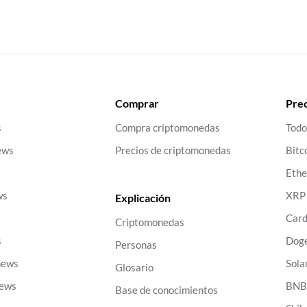
Comprar
Prec
s
Compra criptomonedas
Todo
ews
Precios de criptomonedas
Bitc
Eth
ws
XRP
Explicación
Car
Criptomonedas
s
Dog
Personas
news
Sola
Glosario
news
BN
Base de conocimientos