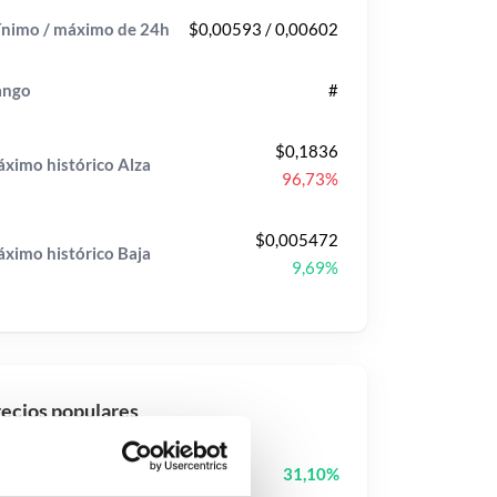
nimo / máximo de 24h
$0,00593 / 0,00602
ango
#
$0,1836
ximo histórico
Alza
96,73%
$0,005472
ximo histórico
Baja
9,69%
ecios populares
Cash Cat
CASHCAT
31,10%