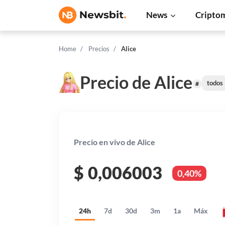
News
Cripto
Home
Precios
Alice
Precio de Alice
todos
#
Precio en vivo de Alice
$
0,006003
0,40%
24h
7d
30d
3m
1a
Máx