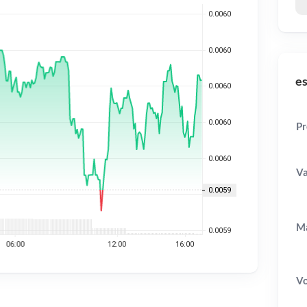
es
Pr
Va
Ma
V