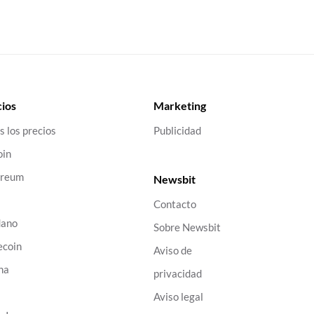
ios
Marketing
s los precios
Publicidad
oin
ereum
Newsbit
Contacto
dano
Sobre Newsbit
ecoin
Aviso de
na
privacidad
B
Aviso legal