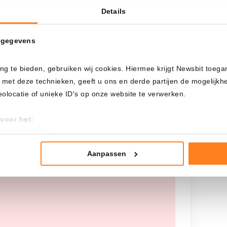
Details
Cada
Desde
 gegevens
ng te bieden, gebruiken wij cookies. Hiermee krijgt Newsbit toega
Inversión total
 met deze technieken, geeft u ons en derde partijen de mogelijk
---
locatie of unieke ID's op onze website te verwerken.
voor het:
an deze website
tistieken
nte advertenties
Aanpassen
 worden opgehaald, probeer het later
mming te geven om deze technieken te gebruiken voor bovenstaa
nder het maken van bezwaar tegen bedrijven die persoonsgegeve
 uw privacy-instellingen te allen tijde inzien en bijwerken door op 
r informatie: zie ons
privacy
- en
cookiestatement
.