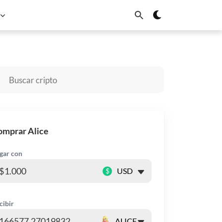
ardano
Chainlink
Sui
omprar Alice
gar con
$
cibir