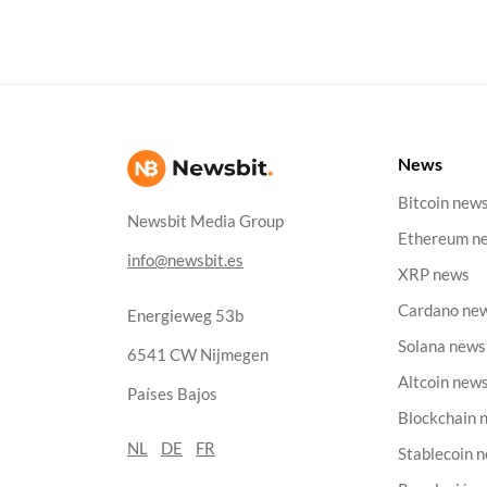
News
Bitcoin new
Newsbit Media Group
Ethereum n
info@newsbit.es
XRP news
Cardano ne
Energieweg 53b
Solana news
6541 CW Nijmegen
Altcoin new
Países Bajos
Blockchain 
NL
DE
FR
Stablecoin 