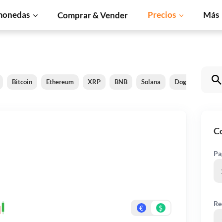
monedas
Precios
Más
Comprar & Vender
Bitcoin
Ethereum
XRP
BNB
Solana
Dogecoin
C
C
Pa
Re
€
$