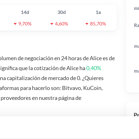
mí
14d
30d
1a
9,70%
4,60%
85,70%
R
má
volumen de negociación en 24 horas de Alice es de
significa que la cotización de Alice ha
0,40%
má
na capitalización de mercado de 0. ¿Quieres
taformas para hacerlo son: Bitvavo, KuCoin,
 proveedores en nuestra página de
Pr
 pasa si…?