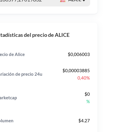
tadísticas del precio de ALICE
ecio de Alice
$0,006003
$0,00003885
riación de precio
24u
0,40%
$0
rketcap
%
olumen
$4.27