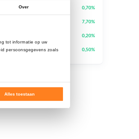
Over
Pudgy Penguins
PENGU
0,70%
Heima
HEI
7,70%
Bitcoin
BTC
0,20%
ng tot informatie op uw
Ethena
ENA
0,50%
heid persoonsgegevens zoals
Alles toestaan
nde doelen of maak
ns verwerken op basis van
de tekst 'cookies' te klikken