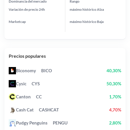
Dominancia del mercado
Rango
Variación de precio
24h
máximo histórico
Alza
Marketcap
máximo histórico
Baja
Precios populares
Biconomy
BICO
40,30%
Cysic
CYS
50,30%
Canton
CC
1,70%
Cash Cat
CASHCAT
4,70%
Pudgy Penguins
PENGU
2,80%