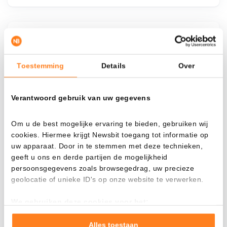
¿Qué pasa si…?
Mira cuánto valor tendrías hoy si hubieras
Toestemming
Details
Over
aplicado el dollar-cost averaging en distintas
criptomonedas.
Verantwoord gebruik van uw gegevens
Había invertido
En
Om u de best mogelijke ervaring te bieden, gebruiken wij
$
cookies. Hiermee krijgt Newsbit toegang tot informatie op
Cada
Desde
uw apparaat. Door in te stemmen met deze technieken,
geeft u ons en derde partijen de mogelijkheid
persoonsgegevens zoals browsegedrag, uw precieze
geolocatie of unieke ID's op onze website te verwerken.
Valor total
We gebruiken deze cookies voor het:
---
Goed laten functioneren van deze website
Verzamelen van gebruiksstatistieken
Alles toestaan