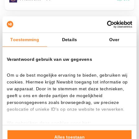
¿Qué pasa si…?
Toestemming
Details
Over
Mira cuánto valor tendrías hoy si hubieras
aplicado el dollar-cost averaging en distintas
Verantwoord gebruik van uw gegevens
criptomonedas.
Había invertido
En
Om u de best mogelijke ervaring te bieden, gebruiken wij
cookies. Hiermee krijgt Newsbit toegang tot informatie op
$
uw apparaat. Door in te stemmen met deze technieken,
Cada
Desde
geeft u ons en derde partijen de mogelijkheid
persoonsgegevens zoals browsegedrag, uw precieze
geolocatie of unieke ID's op onze website te verwerken.
We gebruiken deze cookies voor het:
Valor total
Goed laten functioneren van deze website
---
Verzamelen van gebruiksstatistieken
Alles toestaan