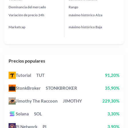
Dominancia del mercado
Rango
Variación de precio
24h
máximo histórico
Alza
Marketcap
máximo histórico
Baja
Precios populares
Tutorial
TUT
91,20%
StonkBroker
STONKBROKER
35,90%
Jimothy The Raccoon
JIMOTHY
229,30%
Solana
SOL
3,30%
Pi Network
PI
3,90%