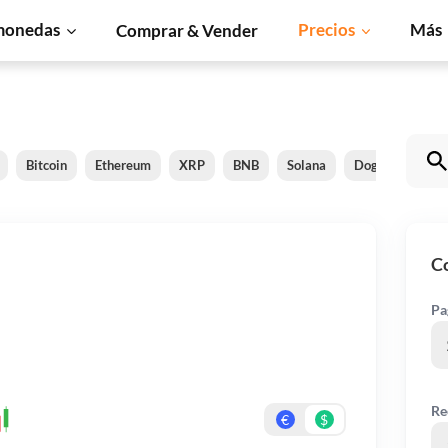
monedas
Precios
Más
Comprar & Vender
Bitcoin
Ethereum
XRP
BNB
Solana
Dogecoin
C
Co
Pa
Re
€
$