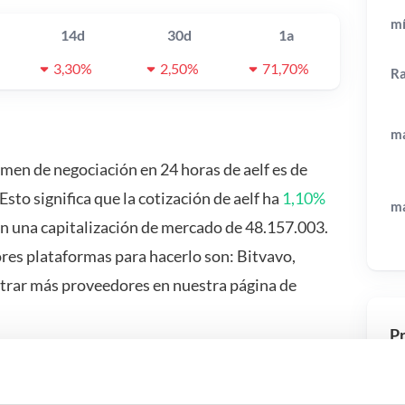
mí
14d
30d
1a
3,30%
2,50%
71,70%
R
má
lumen de negociación en 24 horas de aelf es de
 Esto significa que la cotización de aelf ha
1,10%
má
on una capitalización de mercado de 48.157.003.
ores plataformas para hacerlo son: Bitvavo,
trar más proveedores en nuestra página de
Pr
 pasa si…?