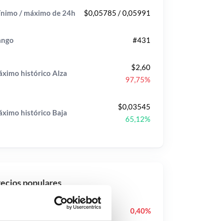
nimo / máximo de 24h
$0,05785 / 0,05991
ango
#431
$2,60
ximo histórico
Alza
97,75%
$0,03545
ximo histórico
Baja
65,12%
ecios populares
Pudgy Penguins
PENGU
0,40%