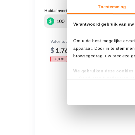
Toestemming
Había invertido
En
$
Verantwoord gebruik van uw
Om u de best mogelijke ervari
Valor total
apparaat. Door in te stemmen
$
1.764,30
browsegedrag, uw precieze geo
- 0,00%
- $ 3.835,70
We gebruiken deze cookies 
Goed laten functioneren v
Verzamelen van gebruikssta
Tonen en meten van releva
Klik hieronder om ons toeste
gedetailleerde keuzes, waaro
gerechtvaardigd belang. U kunt
onderaan de pagina. Voor mee