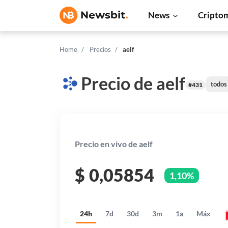
News
Cripto
Home
Precios
aelf
Precio de aelf
todos
#431
Precio en vivo de aelf
$
0,05854
1,10%
24h
7d
30d
3m
1a
Máx