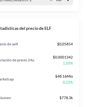
tadísticas del precio de ELF
ecio de aelf
$0,05854
$0,0001342
riación de precio
24u
1,10%
$48.16Mio
rketcap
0,22%
olumen
$778.3k