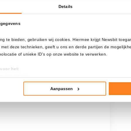
Details
Cada
Desde
 gegevens
ng te bieden, gebruiken wij cookies. Hiermee krijgt Newsbit toega
Inversión total
 met deze technieken, geeft u ons en derde partijen de mogelijk
$
5.600,00
locatie of unieke ID's op onze website te verwerken.
voor het:
an deze website
tistieken
nte advertenties
Aanpassen
mming te geven om deze technieken te gebruiken voor bovenstaa
nder het maken van bezwaar tegen bedrijven die persoonsgegeve
 uw privacy-instellingen te allen tijde inzien en bijwerken door op 
r informatie: zie ons
privacy
- en
cookiestatement
.