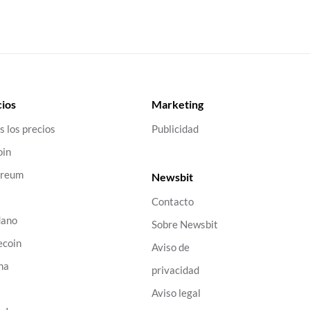
ios
Marketing
s los precios
Publicidad
oin
ereum
Newsbit
Contacto
dano
Sobre Newsbit
ecoin
Aviso de
na
privacidad
B
Aviso legal