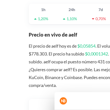
1h
24h
7d
1,20%
1,10%
0,70%
Precio en vivo de aelf
El precio de aelf hoy es de
$0,05854
. El vo
$778.303. El precio ha subido
$0,0001342
.
subido. aelf ocupa el puesto número 431 c
¿Quieres comprar aelf? Es posible. Las mej
KuCoin, Binance y Coinbase. Puedes encon
compra/venta.
¿Qué