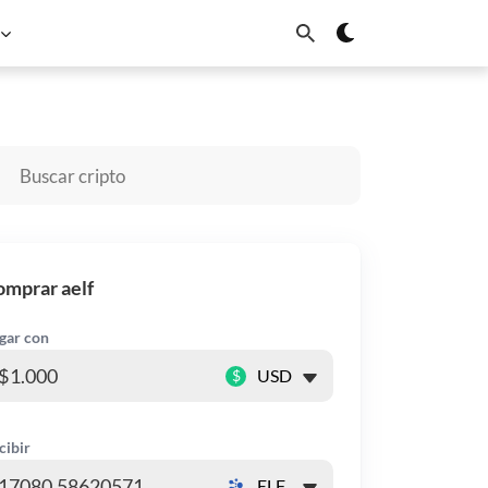
ardano
Chainlink
Sui
mprar aelf
gar con
$
cibir