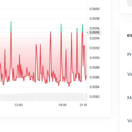
es
Pr
Va
Ma
V