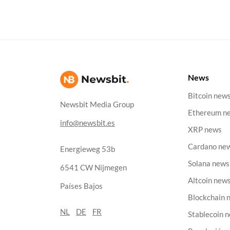
News
Bitcoin new
Newsbit Media Group
Ethereum n
info@newsbit.es
XRP news
Cardano ne
Energieweg 53b
Solana news
6541 CW Nijmegen
Altcoin new
Países Bajos
Blockchain 
NL
DE
FR
Stablecoin 