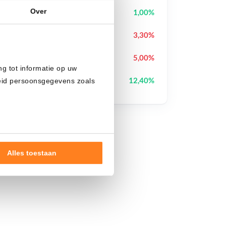
Over
Cash Cat
CASHCAT
1,00%
Cronos
CRO
3,30%
Ondo
ONDO
5,00%
ng tot informatie op uw
StonkBroker
STONKBROKER
12,40%
heid persoonsgegevens zoals
Alles toestaan
nde doelen of maak
ns verwerken op basis van
de tekst 'cookies' te klikken