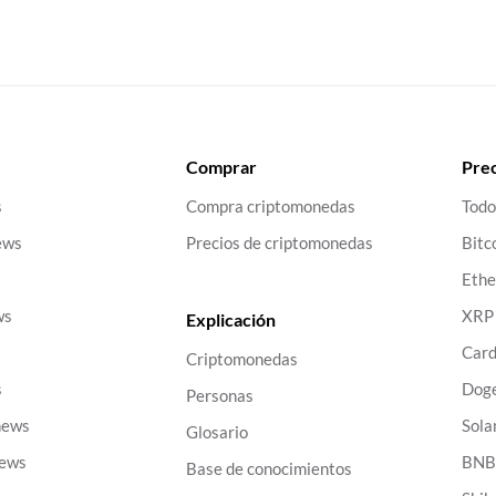
Comprar
Prec
s
Compra criptomonedas
Todo
ews
Precios de criptomonedas
Bitc
Eth
ws
XRP
Explicación
Car
Criptomonedas
s
Dog
Personas
news
Sola
Glosario
news
BN
Base de conocimientos