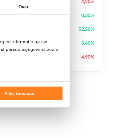
Ondo
ONDO
4,20%
Over
Pudgy Penguins
PENGU
0,30%
Pons
PONS
52,20%
ng tot informatie op uw
Heima
HEI
8,40%
heid persoonsgegevens zoals
Cronos
CRO
4,90%
Alles toestaan
nde doelen of maak
ns verwerken op basis van
de tekst 'cookies' te klikken