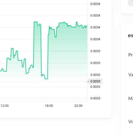
es
Pr
Va
Ma
V