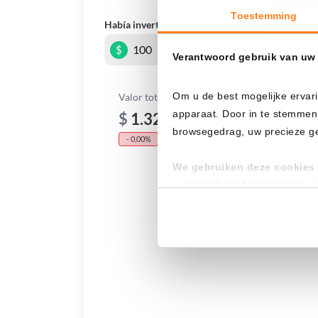
Toestemming
Había invertido
En
$
Verantwoord gebruik van uw
Om u de best mogelijke ervari
Valor total
apparaat. Door in te stemmen
$
1.320,27
browsegedrag, uw precieze geo
- 0,00%
- $ 4.279,73
We gebruiken deze cookies 
Goed laten functioneren v
Verzamelen van gebruikssta
Tonen en meten van releva
Klik hieronder om ons toeste
gedetailleerde keuzes, waaro
gerechtvaardigd belang. U kunt
onderaan de pagina. Voor mee