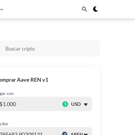
Dogecoin
Cardano
Chainlink
Sui
omprar Aave REN v1
gar con
$
cibir