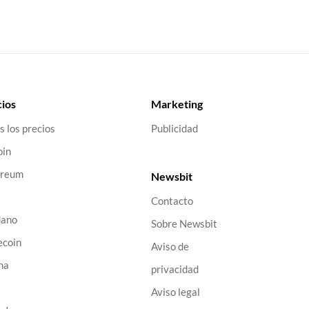
ios
Marketing
s los precios
Publicidad
oin
ereum
Newsbit
Contacto
dano
Sobre Newsbit
ecoin
Aviso de
na
privacidad
B
Aviso legal