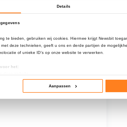
Details
Cada
Desde
 gegevens
ng te bieden, gebruiken wij cookies. Hiermee krijgt Newsbit toega
Inversión total
 met deze technieken, geeft u ons en derde partijen de mogelijk
$
5.600,00
locatie of unieke ID's op onze website te verwerken.
voor het:
an deze website
tistieken
nte advertenties
Aanpassen
mming te geven om deze technieken te gebruiken voor bovenstaa
nder het maken van bezwaar tegen bedrijven die persoonsgegeve
 uw privacy-instellingen te allen tijde inzien en bijwerken door op 
r informatie: zie ons
privacy
- en
cookiestatement
.