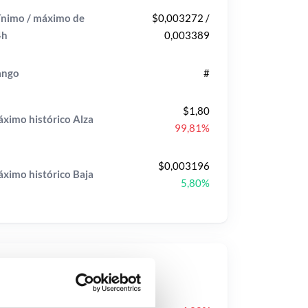
nimo / máximo de
$0,003272 /
4h
0,003389
ango
#
$1,80
ximo histórico
Alza
99,81%
$0,003196
ximo histórico
Baja
5,80%
ecios populares