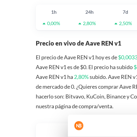
1h
24h
7d
0,00%
2,80%
2,50%
Precio en vivo de Aave REN v1
El precio de Aave REN v1 hoy es de
$0,003
Aave REN v1 es de $0. El precio ha subido
$
Aave REN v1 ha
2,80%
subido. Aave REN v1
de mercado de 0. ¿Quieres comprar Aave RE
hacerlo son: Bitvavo, KuCoin, Binance y C
nuestra página de compra/venta.
¿Qué