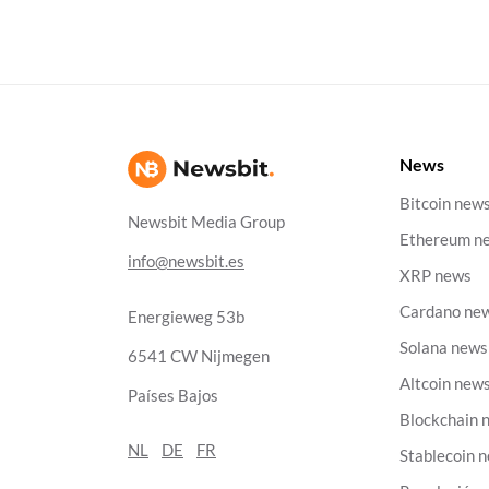
News
Bitcoin new
Newsbit Media Group
Ethereum n
info@newsbit.es
XRP news
Cardano ne
Energieweg 53b
Solana news
6541 CW Nijmegen
Altcoin new
Países Bajos
Blockchain 
NL
DE
FR
Stablecoin 