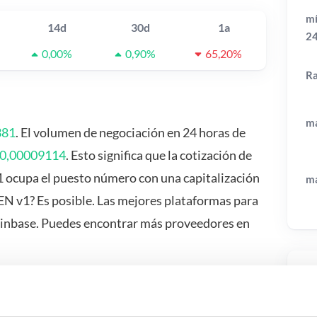
mí
14d
30d
1a
2
0,00%
0,90%
65,20%
R
má
381
. El volumen de negociación en 24 horas de
0,00009114
. Esto significa que la cotización de
 ocupa el puesto número con una capitalización
má
N v1? Es posible. Las mejores plataformas para
oinbase. Puedes encontrar más proveedores en
Pr
 pasa si…?