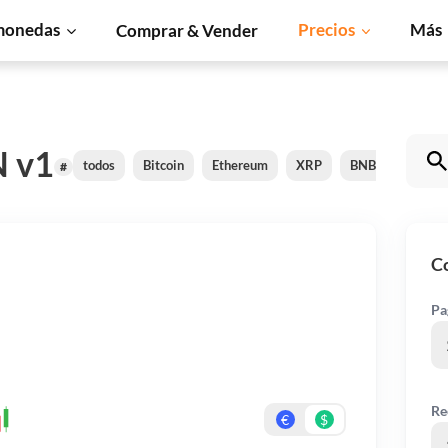
monedas
Precios
Más
Comprar & Vender
N v1
todos
Bitcoin
Ethereum
XRP
BNB
Solana
#
C
Pa
Re
€
$