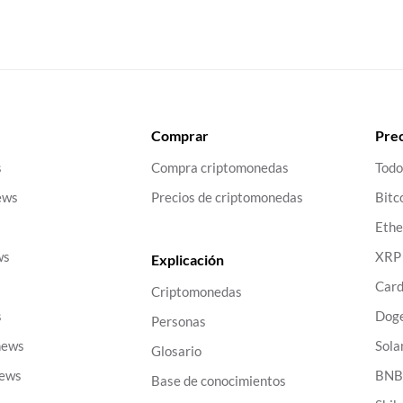
Comprar
Prec
s
Compra criptomonedas
Todo
ews
Precios de criptomonedas
Bitc
Eth
ws
XRP
Explicación
Car
Criptomonedas
s
Dog
Personas
news
Sola
Glosario
news
BN
Base de conocimientos