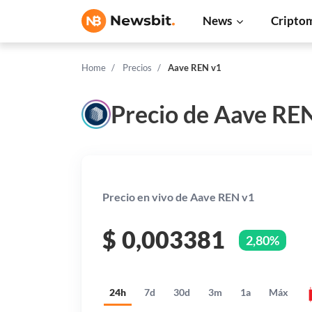
News
Cripto
Home
Precios
Aave REN v1
Precio de Aave RE
Precio en vivo de Aave REN v1
$
0,003381
2,80%
24h
7d
30d
3m
1a
Máx