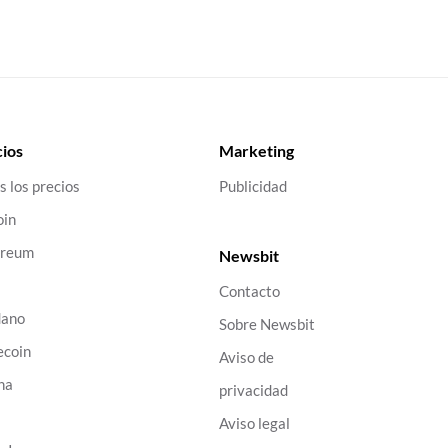
ios
Marketing
s los precios
Publicidad
oin
ereum
Newsbit
Contacto
dano
Sobre Newsbit
ecoin
Aviso de
na
privacidad
B
Aviso legal