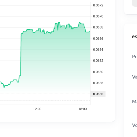
es
Pr
Va
Ma
V