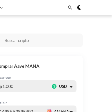
Dogecoin
Cardano
Chainlink
Sui
omprar Aave MANA
gar con
$
cibir