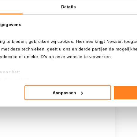
Details
Cada
Desde
 gegevens
ng te bieden, gebruiken wij cookies. Hiermee krijgt Newsbit toega
Inversión total
 met deze technieken, geeft u ons en derde partijen de mogelijk
$
5.600,00
locatie of unieke ID's op onze website te verwerken.
voor het:
an deze website
tistieken
nte advertenties
Aanpassen
mming te geven om deze technieken te gebruiken voor bovenstaa
nder het maken van bezwaar tegen bedrijven die persoonsgegeve
 uw privacy-instellingen te allen tijde inzien en bijwerken door op 
r informatie: zie ons
privacy
- en
cookiestatement
.