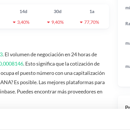
mí
14d
30d
1a
3,40%
9,40%
77,70%
R
má
3
. El volumen de negociación en 24 horas de
0,0008146
. Esto significa que la cotización de
má
cupa el puesto número con una capitalización
ANA? Es posible. Las mejores plataformas para
oinbase. Puedes encontrar más proveedores en
Pr
 pasa si…?