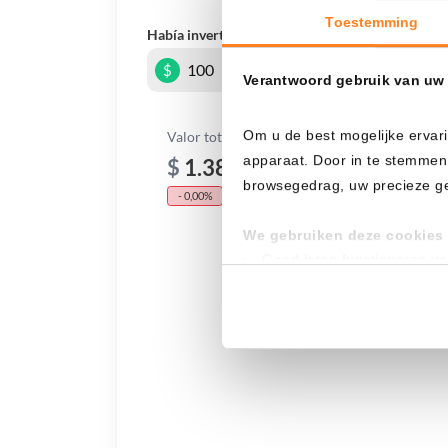
Toestemming
Había invertido
En
$
Verantwoord gebruik van uw
Om u de best mogelijke ervari
Valor total
apparaat. Door in te stemmen
$
1.388,16
browsegedrag, uw precieze geo
- 0,00%
- $ 4.211,84
We gebruiken deze cookies 
Goed laten functioneren v
Verzamelen van gebruikssta
Tonen en meten van releva
Klik hieronder om ons toeste
gedetailleerde keuzes, waaro
gerechtvaardigd belang. U kunt
onderaan de pagina. Voor mee