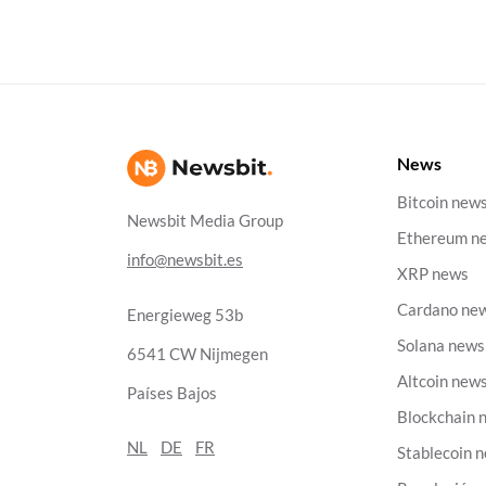
News
Bitcoin new
Newsbit Media Group
Ethereum n
info@newsbit.es
XRP news
Cardano ne
Energieweg 53b
Solana news
6541 CW Nijmegen
Altcoin new
Países Bajos
Blockchain 
NL
DE
FR
Stablecoin 