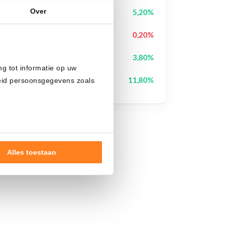
Over
Pudgy Penguins
PENGU
5,20%
Uniswap
UNI
0,20%
Sui
SUI
3,80%
ng tot informatie op uw
Cash Cat
CASHCAT
11,80%
heid persoonsgegevens zoals
Alles toestaan
nde doelen of maak
ns verwerken op basis van
de tekst 'cookies' te klikken