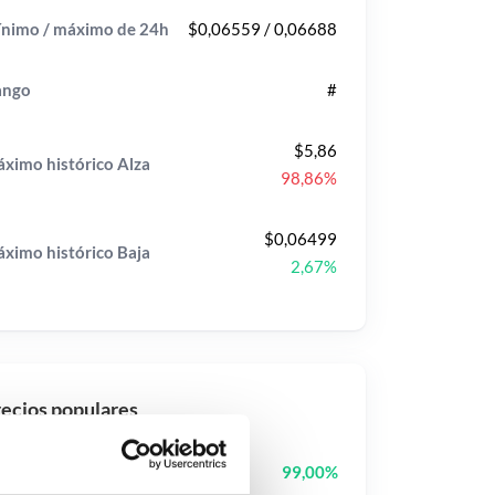
nimo / máximo de 24h
$0,06559 / 0,06688
ango
#
$5,86
ximo histórico
Alza
98,86%
$0,06499
ximo histórico
Baja
2,67%
ecios populares
Tutorial
TUT
99,00%