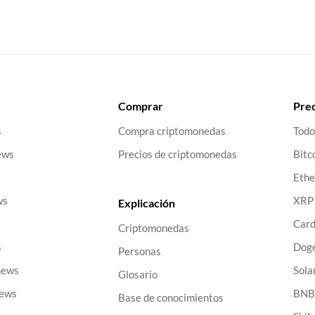
Comprar
Prec
s
Compra criptomonedas
Todo
ews
Precios de criptomonedas
Bitc
Eth
ws
XRP
Explicación
Car
Criptomonedas
s
Dog
Personas
news
Sola
Glosario
news
BN
Base de conocimientos