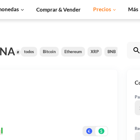
monedas
Precios
Más
Comprar & Vender
ANA
todos
Bitcoin
Ethereum
XRP
BNB
Solana
#
C
Pa
Re
€
$