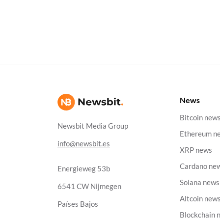
News
Bitcoin new
Newsbit Media Group
Ethereum n
info@newsbit.es
XRP news
Cardano ne
Energieweg 53b
Solana news
6541 CW Nijmegen
Altcoin new
Países Bajos
Blockchain 