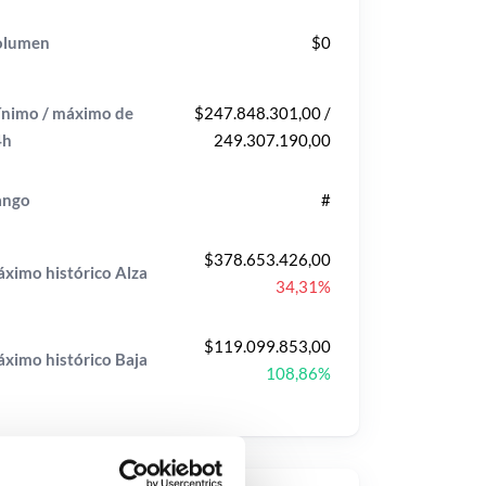
olumen
$0
nimo / máximo de
$247.848.301,00 /
4h
249.307.190,00
ango
#
$378.653.426,00
ximo histórico
Alza
34,31%
$119.099.853,00
ximo histórico
Baja
108,86%