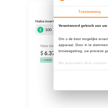
¿Qué
Toestemming
Había invertido
En
Verantwoord gebruik van uw
$
Om u de best mogelijke ervari
apparaat. Door in te stemmen
Valor total
browsegedrag, uw precieze geo
$
6.374,13
+ 13,82%
+ $ 774,13
We gebruiken deze cookies 
Goed laten functioneren v
Verzamelen van gebruikssta
Tonen en meten van releva
Klik hieronder om ons toeste
gedetailleerde keuzes, waaro
gerechtvaardigd belang. U kunt