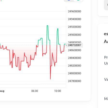
es
A
Pr
U
Va
Ma