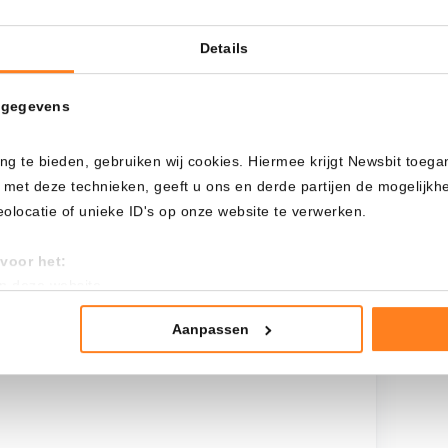
Pr
 pasa si…?
Details
Cada
Desde
 gegevens
ng te bieden, gebruiken wij cookies. Hiermee krijgt Newsbit toega
 met deze technieken, geeft u ons en derde partijen de mogelijk
Inversión total
locatie of unieke ID's op onze website te verwerken.
$
5.600,00
voor het:
an deze website
tistieken
nte advertenties
Aanpassen
mming te geven om deze technieken te gebruiken voor bovenstaa
nder het maken van bezwaar tegen bedrijven die persoonsgegeve
 uw privacy-instellingen te allen tijde inzien en bijwerken door op 