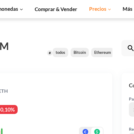
monedas
Precios
Más
Comprar & Vender
MM
todos
Bitcoin
Ethereum
XRP
#
C
WETH
Pa
0,10%
Re
€
$