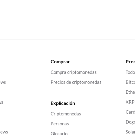
Comprar
Prec
s
Compra criptomonedas
Todo
ews
Precios de criptomonedas
Bitc
Eth
ws
XRP
Explicación
Car
Criptomonedas
s
Dog
Personas
news
Sola
Glosario