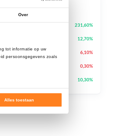
ecios populares
Over
Tutorial
TUT
231,60%
Cash Cat
CASHCAT
12,70%
ng tot informatie op uw
Biconomy
BICO
6,10%
heid persoonsgegevens zoals
Sui
SUI
0,30%
Pump.fun
PUMP
10,30%
Alles toestaan
nde doelen of maak
ns verwerken op basis van
de tekst 'cookies' te klikken