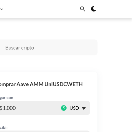
BNB
Solana
Dogecoin
Cardano
Chainlink
Sui
omprar Aave AMM UniUSDCWETH
gar con
$
cibir