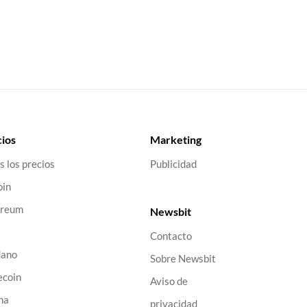
ios
Marketing
s los precios
Publicidad
oin
ereum
Newsbit
Contacto
dano
Sobre Newsbit
ecoin
Aviso de
na
privacidad