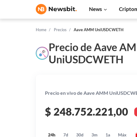
News
Cripto
Home
Precios
Aave AMM UniUSDCWETH
Precio de Aave A
UniUSDCWETH
Precio en vivo de Aave AMM UniUSDC
$
248.752.221,00
24h
7d
30d
3m
1a
Máx