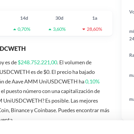
V
14d
30d
1a
0,70%
3,60%
28,60%
mí
2
USDCWETH
R
y es de
$248.752.221,00
. El volumen de
USDCWETH es de $0. El precio ha bajado
má
ización de Aave AMM UniUSDCWETH ha
0,10%
puesto número con una capitalización de
má
M UniUSDCWETH? Es posible. Las mejores
Coin, Binance y Coinbase. Puedes encontrar más
venta.