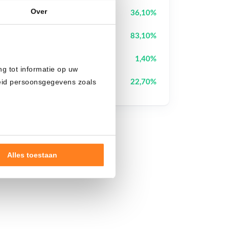
Over
OVERTAKE
TAKE
36,10%
Heima
HEI
83,10%
Pudgy Penguins
PENGU
1,40%
ng tot informatie op uw
Bless
BLESS
22,70%
heid persoonsgegevens zoals
Alles toestaan
nde doelen of maak
ns verwerken op basis van
de tekst 'cookies' te klikken