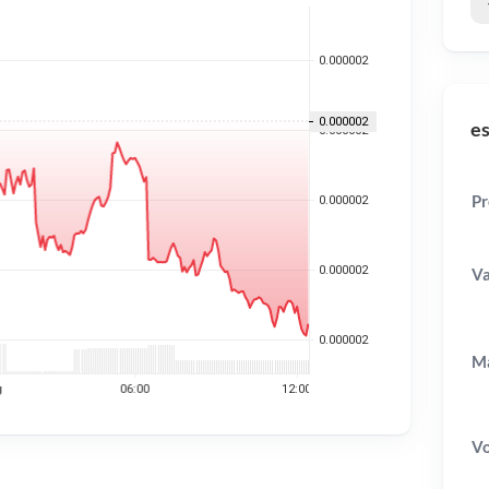
es
Pr
Va
Ma
V