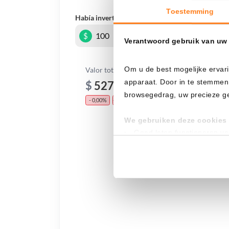
Toestemming
Había invertido
En
$
Verantwoord gebruik van uw
Om u de best mogelijke ervari
Valor total
apparaat. Door in te stemmen
$
527,93
browsegedrag, uw precieze geo
- 0,00%
- $ 772,07
We gebruiken deze cookies 
Goed laten functioneren v
Verzamelen van gebruikssta
Tonen en meten van releva
Klik hieronder om ons toeste
gedetailleerde keuzes, waaro
gerechtvaardigd belang. U kunt
onderaan de pagina. Voor mee