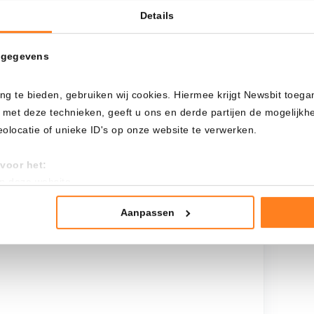
Details
Cada
Desde
 gegevens
ng te bieden, gebruiken wij cookies. Hiermee krijgt Newsbit toega
Inversión total
 met deze technieken, geeft u ons en derde partijen de mogelijk
$
1.300,00
locatie of unieke ID's op onze website te verwerken.
voor het:
an deze website
tistieken
nte advertenties
Aanpassen
mming te geven om deze technieken te gebruiken voor bovenstaa
nder het maken van bezwaar tegen bedrijven die persoonsgegeve
 uw privacy-instellingen te allen tijde inzien en bijwerken door op 
r informatie: zie ons
privacy
- en
cookiestatement
.