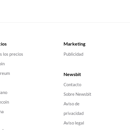
ios
Marketing
s los precios
Publicidad
oin
ereum
Newsbit
Contacto
dano
Sobre Newsbit
ecoin
Aviso de
na
privacidad
B
Aviso legal