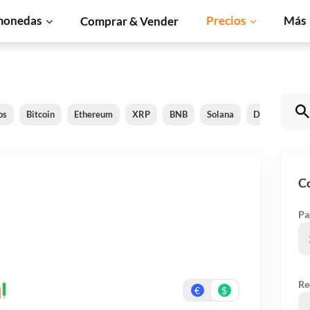
monedas
Precios
Más
Comprar & Vender
os
Bitcoin
Ethereum
XRP
BNB
Solana
Dogecoin
C
Pa
Re
€
$