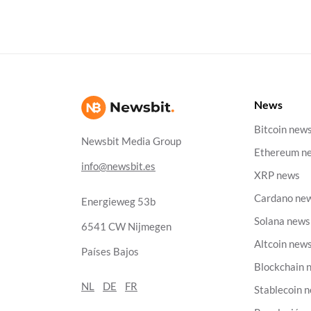
News
Bitcoin new
Newsbit Media Group
Ethereum n
info@newsbit.es
XRP news
Cardano ne
Energieweg 53b
Solana news
6541 CW Nijmegen
Altcoin new
Países Bajos
Blockchain 
NL
DE
FR
Stablecoin 