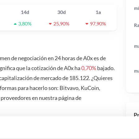
mí
14d
30d
1a
3,80%
25,90%
97,90%
R
má
lumen de negociación en 24 horas de A0x es de
ignifica que la cotización de A0x ha
0,70%
bajado.
má
apitalización de mercado de 185.122. ¿Quieres
formas para hacerlo son: Bitvavo, KuCoin,
 proveedores en nuestra página de
Pr
 pasa si…?