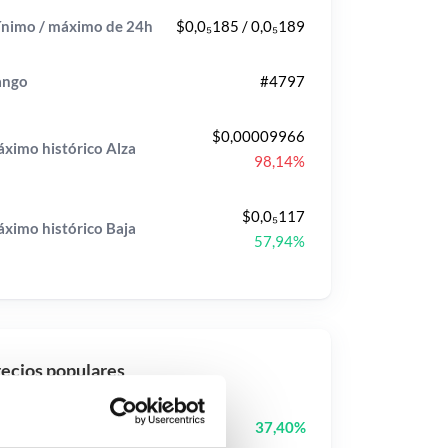
nimo / máximo de 24h
$0,0₅185 / 0,0₅189
ango
#4797
$0,00009966
ximo histórico
Alza
98,14%
$0,0₅117
ximo histórico
Baja
57,94%
ecios populares
Cash Cat
CASHCAT
37,40%