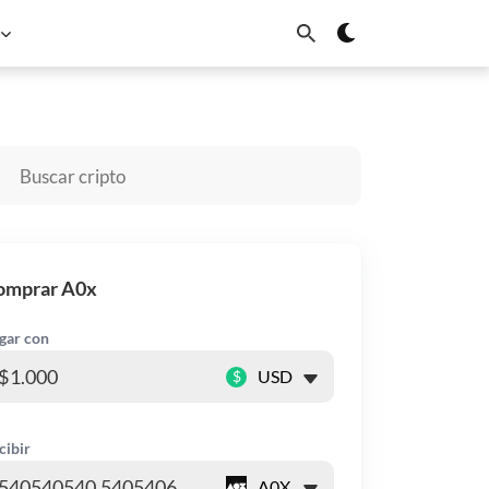
Cardano
Chainlink
Sui
omprar A0x
gar con
$
cibir