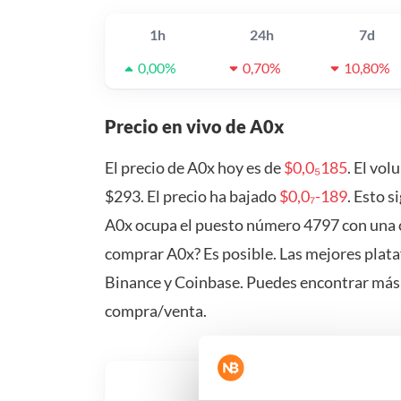
1h
24h
7d
0,00%
0,70%
10,80%
Precio en vivo de A0x
El precio de A0x hoy es de
$0,0₅185
. El vo
$293. El precio ha bajado
$0,0₇-189
. Esto s
A0x ocupa el puesto número 4797 con una c
comprar A0x? Es posible. Las mejores plata
Binance y Coinbase. Puedes encontrar más
compra/venta.
¿Qué