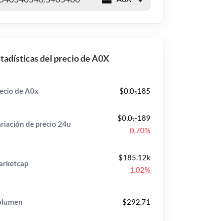
tadísticas del precio de A0X
ecio de A0x
$0,0₅185
$0,0₇-189
riación de precio
24u
0,70%
$185.12k
rketcap
1,02%
olumen
$292.71