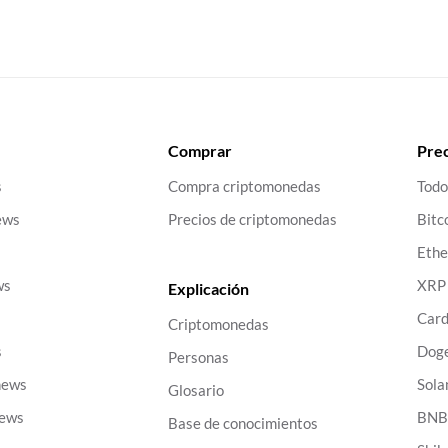
Comprar
Prec
s
Compra criptomonedas
Todo
ews
Precios de criptomonedas
Bitc
Eth
ws
XRP
Explicación
Car
Criptomonedas
s
Dog
Personas
news
Sola
Glosario
news
BN
Base de conocimientos