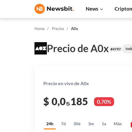
News
Cripto
Home
Precios
A0x
Precio de A0x
tod
#4797
Precio en vivo de A0x
$
0,0₅185
0,70%
24h
7d
30d
3m
1a
Máx