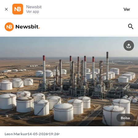
Newsbit
Ver
Ver app
Bolsa
Leon Markus
14-05-2026
19:26