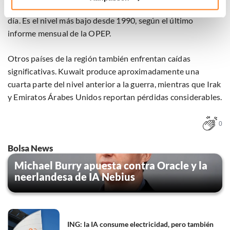
Klik hieronder om ons toestemming te geven om deze
producción en abril
cayó a solo 6,3 millones de barriles
por
technieken te gebruiken voor bovenstaande doelen of
día. Es el nivel más bajo desde 1990, según el último
maak gedetailleerde keuzes, waaronder het maken van
informe mensual de la OPEP.
bezwaar tegen bedrijven die persoonsgegevens verwerken
op basis van gerechtvaardigd belang. U kunt uw privacy-
Otros países de la región también enfrentan caídas
instellingen te allen tijde inzien en bijwerken door op de
tekst 'cookies' te klikken onderaan de pagina. Voor meer
significativas. Kuwait produce aproximadamente una
informatie: zie ons
privacy
- en
cookiestatement
.
cuarta parte del nivel anterior a la guerra, mientras que Irak
y Emiratos Árabes Unidos reportan pérdidas considerables.
0
Bolsa News
Michael Burry apuesta contra Oracle y la
neerlandesa de IA Nebius
ING: la IA consume electricidad, pero también