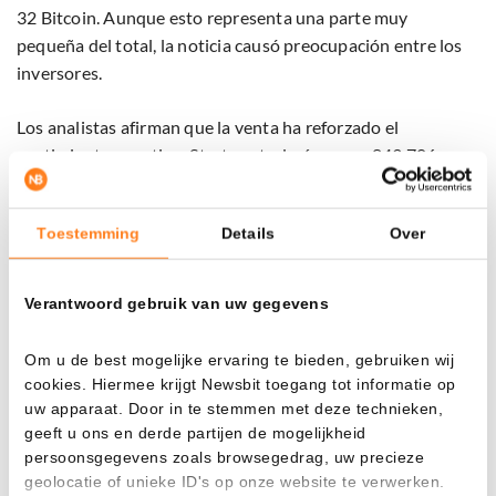
32 Bitcoin. Aunque esto representa una parte muy
pequeña del total, la noticia causó preocupación entre los
inversores.
Los analistas afirman que la venta ha reforzado el
sentimiento negativo. Strategy todavía posee 843.706
Bitcoin, manteniéndose así como el mayor poseedor de
Bitcoin cotizado en bolsa del mundo.
Toestemming
Details
Over
Los críticos ven la situación de manera menos positiva que
Saylor. En las redes sociales, los comerciantes señalan que
Verantwoord gebruik van uw gegevens
la combinación de la salida de
ETF
, la venta inesperada por
parte de Strategy y el bajo rendimiento de Bitcoin pintan un
Om u de best mogelijke ervaring te bieden, gebruiken wij
panorama preocupante.
cookies. Hiermee krijgt Newsbit toegang tot informatie op
uw apparaat. Door in te stemmen met deze technieken,
Un comerciante popular en X escribió incluso que Bitcoin
geeft u ons en derde partijen de mogelijkheid
parece actualmente «roto» y señaló específicamente la
persoonsgegevens zoals browsegedrag, uw precieze
geolocatie of unieke ID's op onze website te verwerken.
venta por parte de la empresa de Saylor.