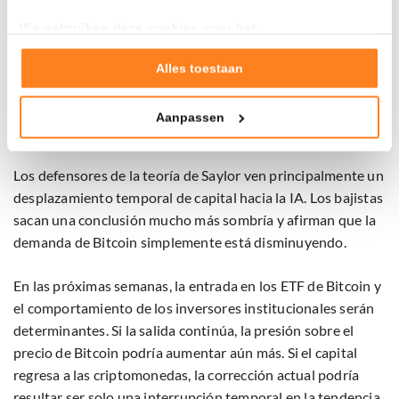
We gebruiken deze cookies voor het:
Goed laten functioneren van deze website
Por qué algunos analistas están preocupados
Verzamelen van gebruiksstatistieken
Alles toestaan
Mientras los mercados de valores y varias materias primas
Tonen en meten van relevante advertenties
cotizan cerca de niveles récord, Bitcoin queda atrás. Esto
Aanpassen
Klik hieronder om ons toestemming te geven om deze
alimenta el debate sobre la causa de la corrección actual.
technieken te gebruiken voor bovenstaande doelen of
maak gedetailleerde keuzes, waaronder het maken van
Los defensores de la teoría de Saylor ven principalmente un
bezwaar tegen bedrijven die persoonsgegevens verwerken
desplazamiento temporal de capital hacia la IA. Los bajistas
op basis van gerechtvaardigd belang. U kunt uw privacy-
sacan una conclusión mucho más sombría y afirman que la
instellingen te allen tijde inzien en bijwerken door op de
demanda de Bitcoin simplemente está disminuyendo.
tekst 'cookies' te klikken onderaan de pagina. Voor meer
informatie: zie ons
privacy
- en
cookiestatement
.
En las próximas semanas, la entrada en los ETF de Bitcoin y
el comportamiento de los inversores institucionales serán
determinantes. Si la salida continúa, la presión sobre el
precio de Bitcoin podría aumentar aún más. Si el capital
regresa a las criptomonedas, la corrección actual podría
resultar ser solo una interrupción temporal en la tendencia