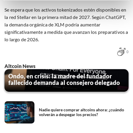
maak gedetailleerde keuzes, waaronder het maken van
Se espera que los activos tokenizados estén disponibles en
bezwaar tegen bedrijven die persoonsgegevens verwerken
la red Stellar en la primera mitad de 2027. Según ChatGPT,
op basis van gerechtvaardigd belang. U kunt uw privacy-
la demanda orgánica de XLM podría aumentar
instellingen te allen tijde inzien en bijwerken door op de
tekst 'cookies' te klikken onderaan de pagina. Voor meer
significativamente a medida que avanzan los preparativos a
informatie: zie ons
privacy
- en
cookiestatement
.
lo largo de 2026.
0
Altcoin News
Ondo, en crisis: la madre del fundador
fallecido demanda al consejero delegado
Nadie quiere comprar altcoins ahora: ¿cuándo
volverán a despegar los precios?