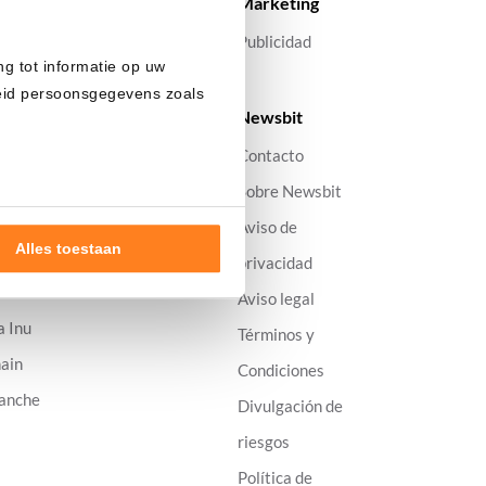
ios
Marketing
s los precios
Publicidad
ng tot informatie op uw
oin
heid persoonsgegevens zoals
ereum
Newsbit
Contacto
dano
Sobre Newsbit
ecoin
Aviso de
Alles toestaan
na
privacidad
B
Aviso legal
nde doelen of maak
a Inu
ns verwerken op basis van
Términos y
de tekst 'cookies' te klikken
ain
Condiciones
anche
Divulgación de
riesgos
Política de