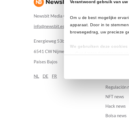
News
Verantwoord gebruik van uw
Bitcoin new
Newsbit Media Group
Om u de best mogelijke ervari
Ethereum n
apparaat. Door in te stemmen
info@newsbit.es
XRP news
browsegedrag, uw precieze geo
Cardano ne
Energieweg 53b
We gebruiken deze cookies 
Solana news
6541 CW Nijmegen
Goed laten functioneren v
Altcoin new
Verzamelen van gebruikssta
Países Bajos
Tonen en meten van releva
Blockchain 
NL
DE
FR
Stablecoin 
Klik hieronder om ons toeste
Regulación 
gedetailleerde keuzes, waaro
gerechtvaardigd belang. U kunt
NFT news
onderaan de pagina. Voor mee
Hack news
Bolsa news