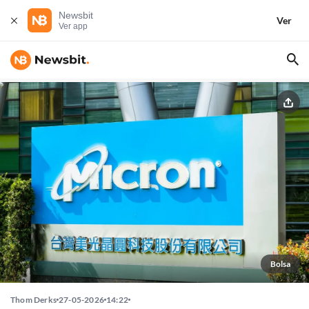
Newsbit
Ver
Ver app
Bolsa
Thom Derks
27-05-2026
14:22