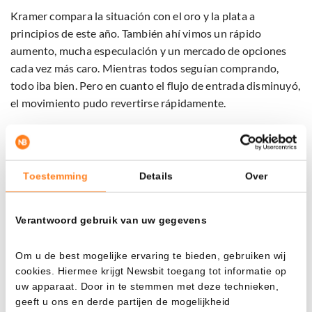
Kramer compara la situación con el oro y la plata a
principios de este año. También ahí vimos un rápido
aumento, mucha especulación y un mercado de opciones
cada vez más caro. Mientras todos seguían comprando,
todo iba bien. Pero en cuanto el flujo de entrada disminuyó,
el movimiento pudo revertirse rápidamente.
Lo mismo podría ocurrir con Micron. La subida no solo está
impulsada por las fuertes expectativas en torno a la
memoria AI, sino también por los inversores que persiguen
Toestemming
Details
Over
el alza del precio. Esto puede fortalecer el rally, pero
también acelerar la caída si se produce un giro.
Verantwoord gebruik van uw gegevens
El mercado bursátil depende de cada vez menos
Om u de best mogelijke ervaring te bieden, gebruiken wij
ganadores
cookies. Hiermee krijgt Newsbit toegang tot informatie op
uw apparaat. Door in te stemmen met deze technieken,
El problema más amplio, según Kramer, es que el mercado
geeft u ons en derde partijen de mogelijkheid