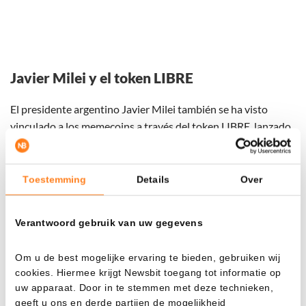
Javier Milei y el token LIBRE
El presidente argentino Javier Milei también se ha visto
vinculado a los memecoins a través del token LIBRE, lanzado
en 2025. El proyecto despertó intensos debates tanto en
Argentina como en el resto del mundo, sobre todo por la
mezcla entre política y activos especulativos.
Toestemming
Details
Over
Verantwoord gebruik van uw gegevens
Om u de best mogelijke ervaring te bieden, gebruiken wij
cookies. Hiermee krijgt Newsbit toegang tot informatie op
Elon Musk y Dogecoin
uw apparaat. Door in te stemmen met deze technieken,
geeft u ons en derde partijen de mogelijkheid