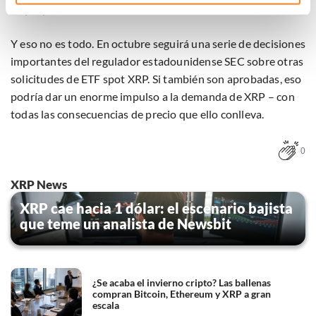
Osprey Funds.
technieken te gebruiken voor bovenstaande doelen of
maak gedetailleerde keuzes, waaronder het maken van
bezwaar tegen bedrijven die persoonsgegevens verwerken
Y eso no es todo. En octubre seguirá una serie de decisiones
op basis van gerechtvaardigd belang. U kunt uw privacy-
importantes del regulador estadounidense SEC sobre otras
instellingen te allen tijde inzien en bijwerken door op de
solicitudes de ETF spot XRP. Si también son aprobadas, eso
tekst 'cookies' te klikken onderaan de pagina. Voor meer
podría dar un enorme impulso a la demanda de XRP – con
informatie: zie ons
privacy
- en
cookiestatement
.
todas las consecuencias de precio que ello conlleva.
0
XRP News
XRP cae hacia 1 dólar: el escenario bajista
que teme un analista de Newsbit
¿Se acaba el invierno cripto? Las ballenas
compran Bitcoin, Ethereum y XRP a gran
escala