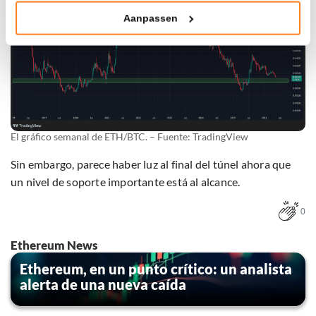
Aanpassen
Klik hieronder om ons toestemming te geven om deze
technieken te gebruiken voor bovenstaande doelen of
maak gedetailleerde keuzes, waaronder het maken van
bezwaar tegen bedrijven die persoonsgegevens verwerken
op basis van gerechtvaardigd belang. U kunt uw privacy-
instellingen te allen tijde inzien en bijwerken door op de
tekst 'cookies' te klikken onderaan de pagina. Voor meer
informatie: zie ons
privacy
- en
cookiestatement
.
El gráfico semanal de ETH/BTC. – Fuente: TradingView
Sin embargo, parece haber luz al final del túnel ahora que
un nivel de soporte importante está al alcance.
0
Ethereum News
Ethereum, en un punto crítico: un analista
alerta de una nueva caída