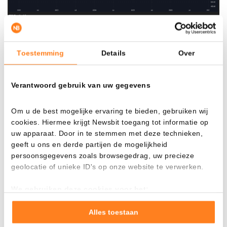
El gráfico semanal de Ethereum. – Fuente: TradingView
Si al final todo sale mal, la línea blanca inferior sería un
Toestemming
Details
Over
objetivo lógico para un suelo definitivo. Por ahora,
podemos seguir esperando que el mínimo de 1.750 dólares
de principios de febrero se mantenga.
Verantwoord gebruik van uw gegevens
Om u de best mogelijke ervaring te bieden, gebruiken wij
Ethereum supera a Bitcoin en crecimiento
cookies. Hiermee krijgt Newsbit toegang tot informatie op
uw apparaat. Door in te stemmen met deze technieken,
Bitcoin
(BTC) no puede competir con el salto de Ethereum.
geeft u ons en derde partijen de mogelijkheid
Y esto es notable, ya que Ethereum ha estado perdiendo
persoonsgegevens zoals browsegedrag, uw precieze
terreno frente a Bitcoin desde el verano pasado. Esto se
geolocatie of unieke ID's op onze website te verwerken.
refleja en el gráfico descendente de ETH/BTC, que indica
cuántos BTC puedes comprar con un ETH.
We gebruiken deze cookies voor het:
Goed laten functioneren van deze website
Verzamelen van gebruiksstatistieken
Alles toestaan
Tonen en meten van relevante advertenties