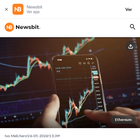
Newsbit
Ver
Ver app
Ethereum
Ivo Melchers
26-05-2026
13:39