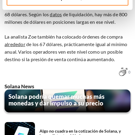
Klik hieronder om ons toestemming te geven om deze
rápidamente la atención al mínimo anual alrededor de los
technieken te gebruiken voor bovenstaande doelen of
68 dólares. Según los
datos
de liquidación, hay más de 800
maak gedetailleerde keuzes, waaronder het maken van
bezwaar tegen bedrijven die persoonsgegevens verwerken
millones de dólares en posiciones largas en ese nivel.
op basis van gerechtvaardigd belang. U kunt uw privacy-
instellingen te allen tijde inzien en bijwerken door op de
La analista Zoe también ha colocado órdenes de compra
tekst 'cookies' te klikken onderaan de pagina. Voor meer
alrededor
de los 67 dólares, prácticamente igual al mínimo
informatie: zie ons
privacy
- en
cookiestatement
.
anual. Varios operadores ven este nivel como un posible
destino si la presión de venta continúa aumentando.
0
Solana News
Solana podría quemar muchas más
monedas y dar impulso a su precio
Algo no cuadra en la cotización de Solana, y