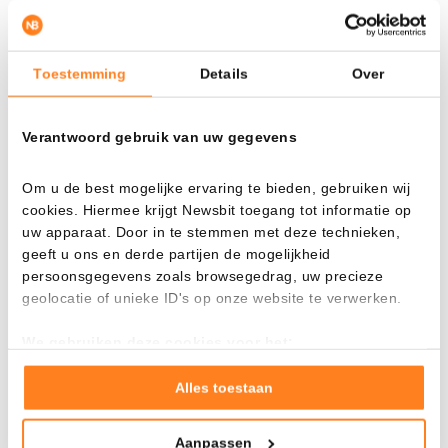
Toestemming
Details
Over
Verantwoord gebruik van uw gegevens
Om u de best mogelijke ervaring te bieden, gebruiken wij
cookies. Hiermee krijgt Newsbit toegang tot informatie op
uw apparaat. Door in te stemmen met deze technieken,
geeft u ons en derde partijen de mogelijkheid
SOL/USD en el gráfico diario. (Fuente:
TradingView
)
persoonsgegevens zoals browsegedrag, uw precieze
Esto pone nuevamente bajo presión la importante zona de
geolocatie of unieke ID's op onze website te verwerken.
soporte alrededor de los 80 dólares. Según analistas del
We gebruiken deze cookies voor het:
mercado, este nivel es de gran importancia. Mientras el
Goed laten functioneren van deze website
precio se mantenga por encima, el rango comercial actual
Verzamelen van gebruiksstatistieken
Alles toestaan
seguirá intacto.
Tonen en meten van relevante advertenties
Aanpassen
Sin embargo, una ruptura convincente a la baja trasladaría