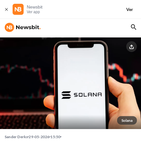
Newsbit
Ver
Ver app
Solana
Sander Derks
29-05-2026
15:50