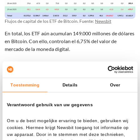
Flujos de capital de los ETF de Bitcoin. Fuente:
Newsbit
En total, los ETF aún acumulan 149.000 millones de dólares
en Bitcoin. Con ello, controlan el 6,75% del valor de
mercado de la moneda digital.
Bitcoin, bajo presión
El
Bitcoin
reaccionó mal a la decisión de tipos de la Reserva
Toestemming
Details
Over
Federal. Aunque el recorte es, en principio, positivo, el
mercado se centró en la rueda de prensa del presidente
Verantwoord gebruik van uw gegevens
Jerome Powell.
Om u de best mogelijke ervaring te bieden, gebruiken wij
Señaló que crecen las dudas sobre la senda futura de los
cookies. Hiermee krijgt Newsbit toegang tot informatie op
tipos y que el mercado quizá deba contar con menos
uw apparaat. Door in te stemmen met deze technieken,
recortes. Eso no sentó bien a la cotización.