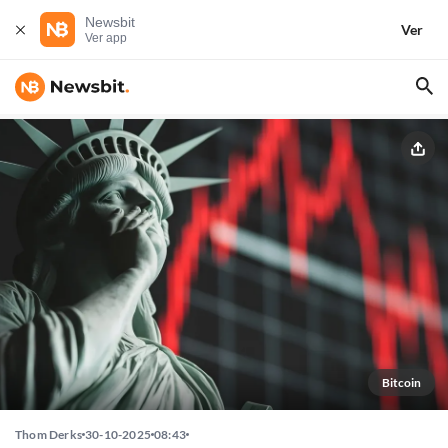
Newsbit
Ver
Ver app
Bitcoin
Thom Derks
30-10-2025
08:43