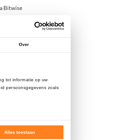
ra Bitwise
nlink al
Over
 en Estados
oin (BTC) y
ng tot informatie op uw
ondo para
heid persoonsgegevens zoals
ngado del
o, muchos
la llamada
Alles toestaan