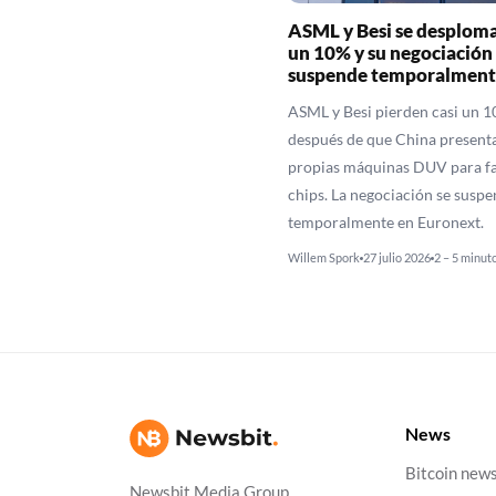
ASML y Besi se desploma
un 10% y su negociación 
suspende temporalment
ASML y Besi pierden casi un 
después de que China presenta
propias máquinas DUV para fa
chips. La negociación se suspe
temporalmente en Euronext.
Willem Spork
27 julio 2026
2 – 5 minut
News
Bitcoin new
Newsbit Media Group