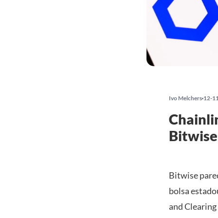
Ivo Melchers
12-1
Chainli
Bitwise
Bitwise parec
bolsa estadou
and Clearing