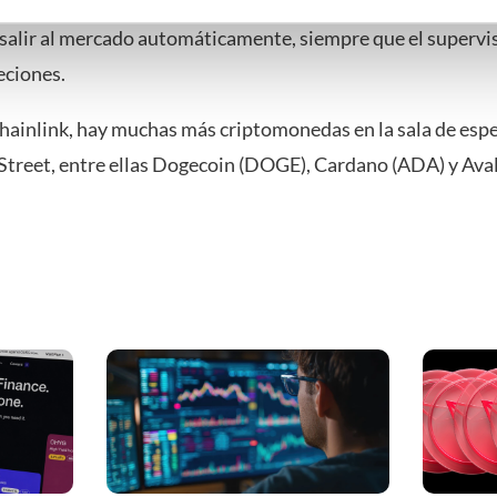
ndment’. Así comienza un periodo de espera de 20 días tras 
mming te geven om deze technieken te gebruiken voor bovenstaa
salir al mercado automáticamente, siempre que el supervi
nder het maken van bezwaar tegen bedrijven die persoonsgegeve
eciones.
 uw privacy-instellingen te allen tijde inzien en bijwerken door op 
r informatie: zie ons
privacy
- en
cookiestatement
.
ainlink, hay muchas más criptomonedas en la sala de espe
l Street, entre ellas Dogecoin (DOGE), Cardano (ADA) y Av