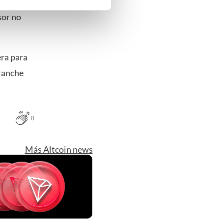
el cual el
nde doelen of maak
sor no
ns verwerken op basis van
de tekst 'cookies' te klikken
ra para
alanche
0
Más Altcoin news