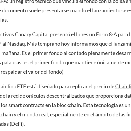
8-A: un registro técnico que vincula el fondo con la bolsa en
te documento suele presentarse cuando el lanzamiento se e
ías.
activos Canary Capital presentó el lunes un Form 8-A para l
 al Nasdaq. Más temprano hoy informamos que el lanzami
a mañana. Es el primer fondo al contado plenamente desarr
s palabras: es el primer fondo que mantiene únicamente m
respaldar el valor del fondo).
ainlink ETF está diseñado para replicar el precio de
Chainl
 de la red de oráculos descentralizados que proporciona da
 los smart contracts en la blockchain. Esta tecnología es u
kchain y el mundo real, especialmente en el ámbito de las f
das (DeFi).