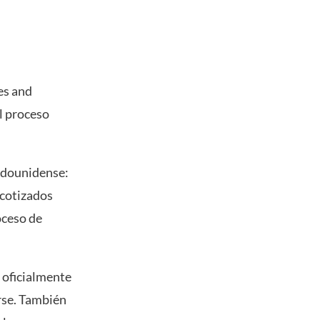
ies and
l proceso
tadounidense:
 cotizados
oceso de
r oficialmente
arse. También