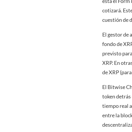
está el Form 
cotizará. Es
cuestión de d
El gestor de 
fondo de XRP
previsto par
XRP. En otra
de XRP (para 
El Bitwise Ch
token detrás
tiempo real a
entre la bloc
descentraliza