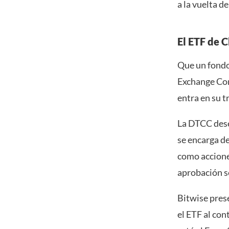
a la vuelta de
El ETF de 
Que un fondo
Exchange Com
entra en su t
La DTCC dese
se encarga de
como accione
aprobación se
Bitwise pres
el ETF al con