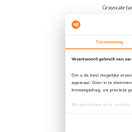
Grayscale ta
parece mejor 
mercado.
Toestemming
Bitwise cu
Verantwoord gebruik van uw
Bitwise está
Unidos. El añ
Om u de best mogelijke ervari
Ethereum (ETH
apparaat. Door in te stemmen
XRP también 
browsegedrag, uw precieze geo
La mayoría de
We gebruiken deze cookies 
Goed laten functioneren v
gobierno de 
Verzamelen van gebruikssta
gestores de f
Tonen en meten van releva