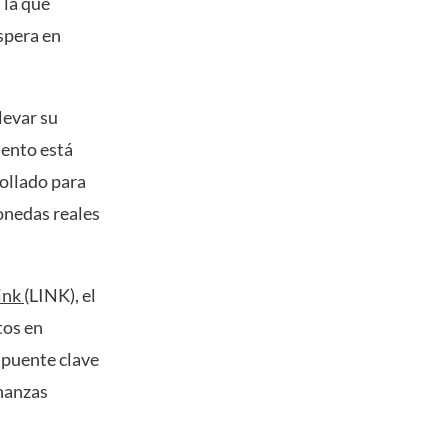
 la que
spera en
levar su
ento está
ollado para
onedas reales
ink
(LINK), el
tos en
n puente clave
inanzas