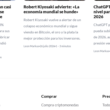
n casi
Robert Kiyosaki advierte: «La
ChatGPT 
se
economía mundial se hunde»
nivel pa
e
2026
Robert Kiyosaki vuelve a alertar de un
10%
ChatGPT pr
colapso económico mundial y sigue
ra sus
pueda subir
viendo en Bitcoin, el oro y la plata la
bricar
de 2026, a
mejor protección para los inversores.
ndió
presión ve
Leon Markus
26 julio 2026
1 – 3 minutos
Leon Markus
os
Comprar
Prec
s
Compra criptomonedas
Todo