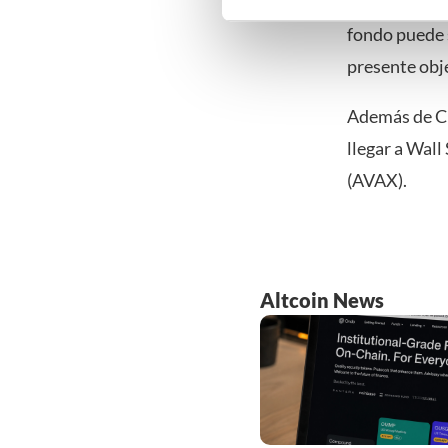
‘delaying ame
Klik hieronder om ons toeste
fondo puede 
gedetailleerde keuzes, waaro
presente obj
gerechtvaardigd belang. U kunt
onderaan de pagina. Voor mee
Además de Ch
llegar a Wal
(AVAX).
Altcoin News