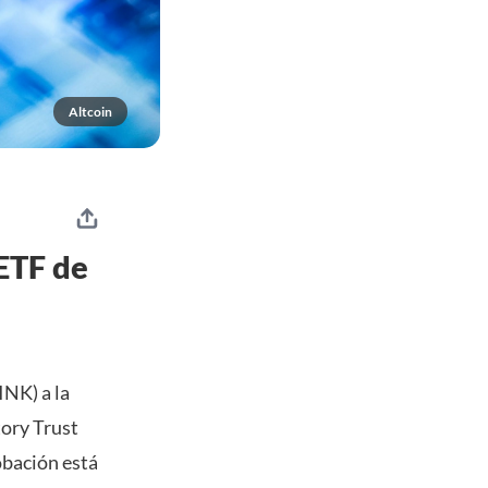
Altcoin
 ETF de
INK) a la
tory Trust
obación está