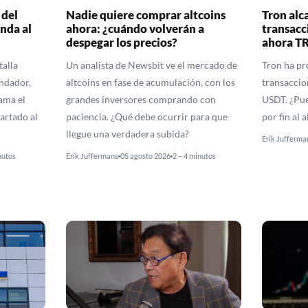
 del
Nadie quiere comprar altcoins
Tron alc
nda al
ahora: ¿cuándo volverán a
transacc
despegar los precios?
ahora T
talla
Un analista de Newsbit ve el mercado de
Tron ha pr
undador,
altcoins en fase de acumulación, con los
transaccio
ama el
grandes inversores comprando con
USDT. ¿Pue
artado al
paciencia. ¿Qué debe ocurrir para que
por fin al 
llegue una verdadera subida?
Erik Jufferma
nutos
Erik Juffermans
05 agosto 2026
2 – 4 minutos