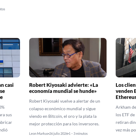
utos
n casi
Robert Kiyosaki advierte: «La
Los clie
se
economía mundial se hunde»
venden 
e
Ethereu
Robert Kiyosaki vuelve a alertar de un
10%
Arkham det
colapso económico mundial y sigue
ra sus
los ETF de
viendo en Bitcoin, el oro y la plata la
bricar
retiran di
mejor protección para los inversores.
ndió
vez más p
Leon Markus
26 julio 2026
1 – 3 minutos