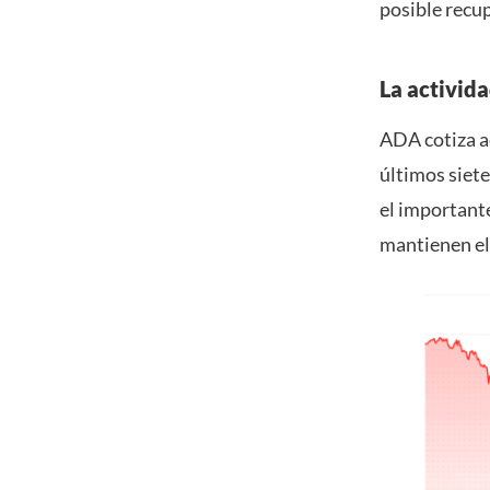
posible recu
La activid
ADA cotiza ac
últimos siet
el important
mantienen el