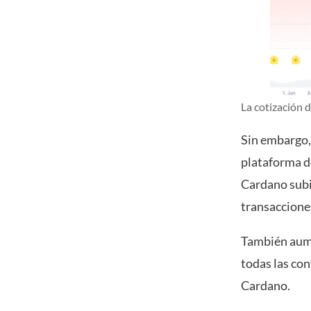
La cotización 
Sin embargo, 
plataforma de
Cardano subi
transacciones
También aume
todas las co
Cardano.