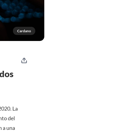
Cardano
 dos
2020. La
nto del
n a una