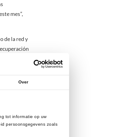
ás
este mes”,
 de la red y
recuperación
Over
e las
s Hoskinson
,
ng tot informatie op uw
heid persoonsgegevens zoals
drían