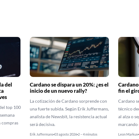
a del
Cardano se dispara un 20%: ¿es el
Cardano 
ta
inicio de un nuevo rally?
fin el gi
ves
La cotización de Cardano sorprende con
Cardano s
del top 100
una fuerte subida. Según Erik Juffermans,
técnico de
 semana
analista de Newsbit, la resistencia actual
al alza o s
s compras
será decisiva.
marcando e
Erik Juffermans
03 agosto 2026
2 – 4 minutos
Leon Markus