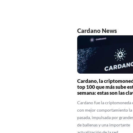
Cardano News
Cardano, la criptomoned
top 100 que más sube es
semana: estas son las cla
Cardano fue la criptomoneda 
con mejor comportamiento la
pasada, impulsada por grande
de ballenas y una importante
actualización de la red.