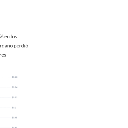
% en los
ardano perdió
res