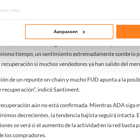
mbién
redujo
sus vídeos, entrevistas y actividad en X. Adem
voor het:
nsidera responsable de la cotización de ADA.
an deze website
tistieken
 apasiona es hacer que suba el precio de ADA”, afirmó.
nte advertenties
Aanpassen
ent, esta cobertura negativa ha aumentado el pesimismo 
mming te geven om deze technieken te gebruiken voor bovenstaa
 mismo tiempo, un sentimiento extremadamente sombrío 
nder het maken van bezwaar tegen bedrijven die persoonsgegeve
 uw privacy-instellingen te allen tijde inzien en bijwerken door op 
 recuperación si muchos vendedores ya han salido del mer
r informatie: zie ons
privacy
- en
cookiestatement
.
ión de un repunte on-chain y mucho FUD apunta a la posib
de recuperación”, indicó Santiment.
 recuperación aún no está confirmada. Mientras ADA siga
imos decrecientes, la tendencia bajista seguirá intacta. E
ones se verá si el aumento de la actividad en la red basta 
 de los compradores.