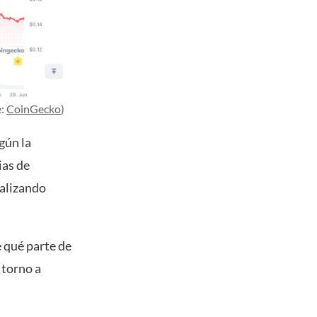
e:
CoinGecko
)
gún la
ias de
ealizando
 qué parte de
 torno a