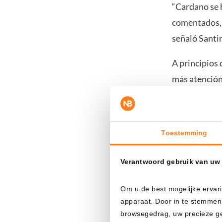
“Cardano se 
comentados, 
señaló Santi
A principios
más atención
del precio.
El sentimi
Toestemming
El aumento de
Verantwoord gebruik van uw
conversacione
y en la inqui
Om u de best mogelijke ervari
apparaat. Door in te stemmen
Hoskinson ad
browsegedrag, uw precieze geo