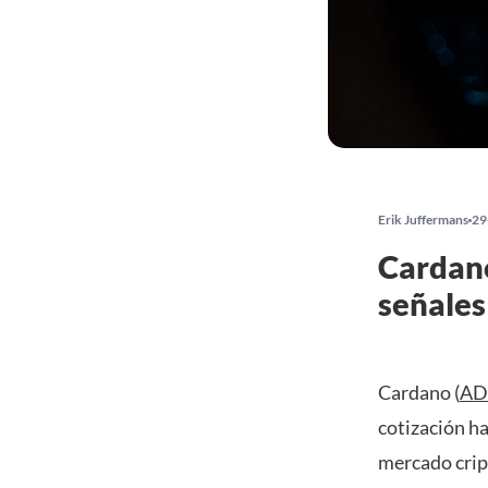
Erik Juffermans
29
Cardano
señales
Cardano (
AD
cotización h
mercado cript