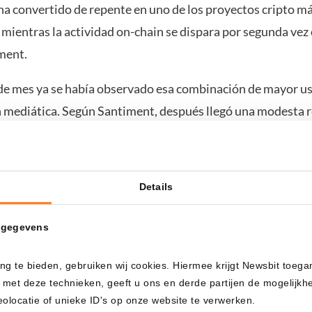
ha convertido de repente en uno de los proyectos cripto m
mientras la actividad on-chain se dispara por segunda vez 
ment.
 de mes ya se había observado esa combinación de mayor uso
 mediática. Según Santiment, después llegó una modesta 
ento negativo puede alimentar un rebote
Details
 la atención no es exclusivamente positivo. Buena parte d
 gegevens
s se centra en las críticas al fundador de Cardano,
Charle
etud sobre la gobernanza de la red.
ng te bieden, gebruiken wij cookies. Hiermee krijgt Newsbit toega
 met deze technieken, geeft u ons en derde partijen de mogelijk
virtió a principios de mes de que más proyectos cripto po
locatie of unieke ID's op onze website te verwerken.