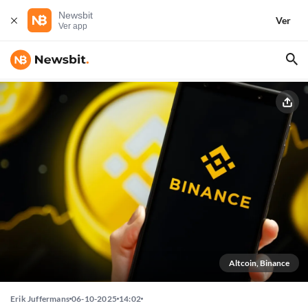
Newsbit
Ver
Ver app
Altcoin, Binance
Erik Juffermans
06-10-2025
14:02