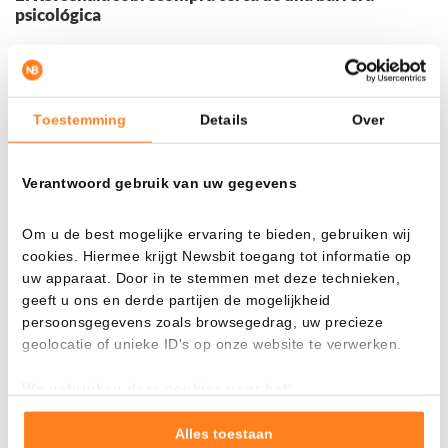
psicológica
El precio de BNB se está disparando y ya cotiza incluso por
encima de los 1.200 dólares. El Índice de Fuerza Relativa
(
RSI
) mensual, que mide la fortaleza del movimiento, se
Toestemming
Details
Over
sitúa en 83. Es un nivel extremadamente alto. Lecturas así
no suelen sostenerse por mucho tiempo. Es una clara señal
de advertencia de que podría producirse una corrección a
Verantwoord gebruik van uw gegevens
corto plazo. Cuándo llegará exactamente sigue siendo una
incógnita, pero los operadores harían bien en ajustar su
Om u de best mogelijke ervaring te bieden, gebruiken wij
estrategia de riesgo-rentabilidad en consecuencia.
cookies. Hiermee krijgt Newsbit toegang tot informatie op
uw apparaat. Door in te stemmen met deze technieken,
geeft u ons en derde partijen de mogelijkheid
persoonsgegevens zoals browsegedrag, uw precieze
geolocatie of unieke ID's op onze website te verwerken.
We gebruiken deze cookies voor het:
Goed laten functioneren van deze website
Verzamelen van gebruiksstatistieken
Alles toestaan