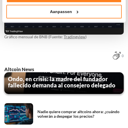
Tonen en meten van relevante advertenties
Aanpassen
Klik hieronder om ons toestemming te geven om deze
technieken te gebruiken voor bovenstaande doelen of
maak gedetailleerde keuzes, waaronder het maken van
bezwaar tegen bedrijven die persoonsgegevens verwerken
Gráfico mensual de BNB (Fuente:
Tradingview
)
op basis van gerechtvaardigd belang. U kunt uw privacy-
instellingen te allen tijde inzien en bijwerken door op de
tekst 'cookies' te klikken onderaan de pagina. Voor meer
0
informatie: zie ons
privacy
- en
cookiestatement
.
Altcoin News
Ondo, en crisis: la madre del fundador
fallecido demanda al consejero delegado
Nadie quiere comprar altcoins ahora: ¿cuándo
volverán a despegar los precios?