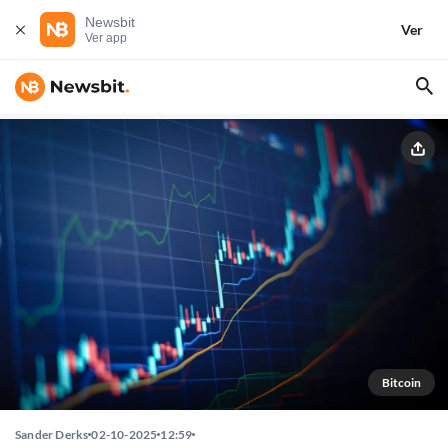
Newsbit
Ver
Ver app
Bitcoin
Sander Derks
02-10-2025
12:59