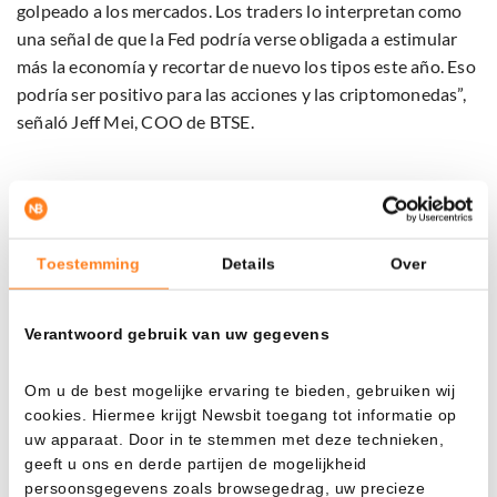
golpeado a los mercados. Los traders lo interpretan como
una señal de que la Fed podría verse obligada a estimular
más la economía y recortar de nuevo los tipos este año. Eso
podría ser positivo para las acciones y las criptomonedas”,
señaló Jeff Mei, COO de BTSE.
La volatilidad cripto cae
Llama la atención que las oscilaciones del mercado cripto
Toestemming
Details
Over
estén disminuyendo. Augustine Fan, de
SignalPlus
, observa
que la volatilidad implícita en varios mercados, también en
BTC, ha bajado en los últimos meses. Volatilidad implícita
Verantwoord gebruik van uw gegevens
significa, en pocas palabras, la volatilidad esperada que se
infiere de los precios de las opciones.
Om u de best mogelijke ervaring te bieden, gebruiken wij
cookies. Hiermee krijgt Newsbit toegang tot informatie op
Según Fan, ese descenso obedece a una Reserva Federal
uw apparaat. Door in te stemmen met deze technieken,
más prudente, a un crecimiento más estable de la economía
geeft u ons en derde partijen de mogelijkheid
persoonsgegevens zoals browsegedrag, uw precieze
mundial y a menos sobresaltos geopolíticos. Por ello, los