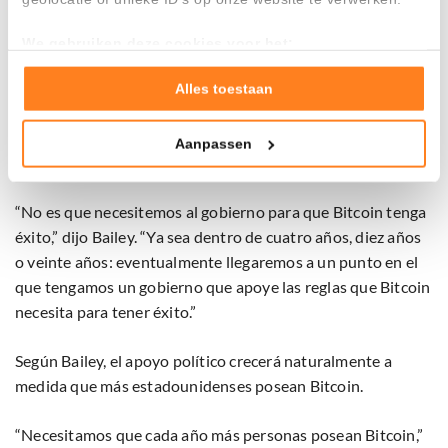
‘’inaceptable’’.
We gebruiken deze cookies voor het:
“Estados Unidos debe alcanzar cuanto antes claridad sobre
Goed laten functioneren van deze website
Verzamelen van gebruiksstatistieken
la estructura del mercado”, añadió.
Alles toestaan
Tonen en meten van relevante advertenties
Al mismo tiempo, Bailey piensa que Bitcoin eventualmente
Aanpassen
Klik hieronder om ons toestemming te geven om deze
tendrá éxito incluso sin el apoyo gubernamental.
technieken te gebruiken voor bovenstaande doelen of
maak gedetailleerde keuzes, waaronder het maken van
“No es que necesitemos al gobierno para que Bitcoin tenga
bezwaar tegen bedrijven die persoonsgegevens verwerken
éxito,” dijo Bailey. “Ya sea dentro de cuatro años, diez años
op basis van gerechtvaardigd belang. U kunt uw privacy-
o veinte años: eventualmente llegaremos a un punto en el
instellingen te allen tijde inzien en bijwerken door op de
tekst 'cookies' te klikken onderaan de pagina. Voor meer
que tengamos un gobierno que apoye las reglas que Bitcoin
informatie: zie ons
privacy
- en
cookiestatement
.
necesita para tener éxito.”
Según Bailey, el apoyo político crecerá naturalmente a
medida que más estadounidenses posean Bitcoin.
“Necesitamos que cada año más personas posean Bitcoin,”