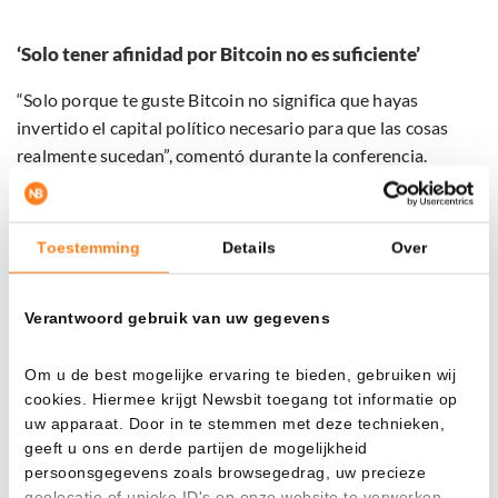
‘Solo tener afinidad por Bitcoin no es suficiente’
“Solo porque te guste Bitcoin no significa que hayas
invertido el capital político necesario para que las cosas
realmente sucedan”, comentó durante la conferencia.
Con capital político se refiere a pasos concretos como
regulación, legislación y estímulos económicos que
Toestemming
Details
Over
realmente impulsen al sector.
Verantwoord gebruik van uw gegevens
El Congreso de Estados Unidos lleva tiempo trabajando en
el llamado CLARITY Act, una ley que finalmente debería
proporcionar reglas claras para el sector de las
Om u de best mogelijke ervaring te bieden, gebruiken wij
cookies. Hiermee krijgt Newsbit toegang tot informatie op
criptomonedas. Sin embargo, los bancos están
uw apparaat. Door in te stemmen met deze technieken,
preocupados por las tasas de interés de las stablecoins.
geeft u ons en derde partijen de mogelijkheid
Según el presidente Donald Trump, estas ‘’amenazan y
persoonsgegevens zoals browsegedrag, uw precieze
socavan’’ la importante legislación, calificándola de
geolocatie of unieke ID's op onze website te verwerken.