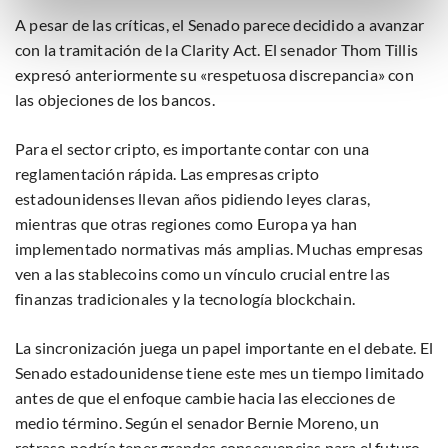
maak gedetailleerde keuzes, waaronder het maken van
A pesar de las críticas, el Senado parece decidido a avanzar
bezwaar tegen bedrijven die persoonsgegevens verwerken
con la tramitación de la Clarity Act. El senador Thom Tillis
op basis van gerechtvaardigd belang. U kunt uw privacy-
expresó anteriormente su «respetuosa discrepancia» con
instellingen te allen tijde inzien en bijwerken door op de
las objeciones de los bancos.
tekst 'cookies' te klikken onderaan de pagina. Voor meer
informatie: zie ons
privacy
- en
cookiestatement
.
Para el sector cripto, es importante contar con una
reglamentación rápida. Las empresas cripto
estadounidenses llevan años pidiendo leyes claras,
mientras que otras regiones como Europa ya han
implementado normativas más amplias. Muchas empresas
ven a las stablecoins como un vínculo crucial entre las
finanzas tradicionales y la tecnología blockchain.
La sincronización juega un papel importante en el debate. El
Senado estadounidense tiene este mes un tiempo limitado
antes de que el enfoque cambie hacia las elecciones de
medio término. Según el senador Bernie Moreno, un
retraso podría tener grandes consecuencias para el futuro