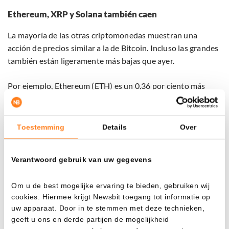
Ethereum, XRP y Solana también caen
La mayoría de las otras criptomonedas muestran una
acción de precios similar a la de Bitcoin. Incluso las grandes
también están ligeramente más bajas que ayer.
Por ejemplo, Ethereum (ETH) es un 0,36 por ciento más
barato, Ripple (XRP) un 0,39 por ciento y Solana un 1,15
por ciento.
Toestemming
Details
Over
Hyperliquid (HYPE), la duodécima moneda más grande,
logra evitar la tendencia y está un 3,16 por ciento al alza.
Verantwoord gebruik van uw gegevens
Los mayores perdedores
Om u de best mogelijke ervaring te bieden, gebruiken wij
cookies. Hiermee krijgt Newsbit toegang tot informatie op
Hoy, los daños han sido moderados. A continuación, los
uw apparaat. Door in te stemmen met deze technieken,
mayores perdedores del top 100 en las últimas 24 horas:
geeft u ons en derde partijen de mogelijkheid