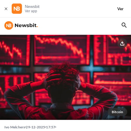
Newsbit
Ver
Ver app
Bitcoin
Ivo Melchers
29-12-2025
17:57