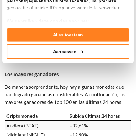
persoonsgegevens zoals browsegedrag, uw precieze
Criptomoneda
Caída últimas 24 horas
geolocatie of unieke ID's op onze website te verwerken.
Dash (DASH)
-5,35%
We gebruiken deze cookies voor het:
Uniswap (UNI)
-5,02%
Goed laten functioneren van deze website
Jupiter (JUP)
-4,79%
Verzamelen van gebruiksstatistieken
Alles toestaan
Tonen en meten van relevante advertenties
Pump.fun (PUMP)
-4,72%
Aanpassen
Bitcoin Cash (BCH)
-4,45%
Klik hieronder om ons toestemming te geven om deze
technieken te gebruiken voor bovenstaande doelen of
maak gedetailleerde keuzes, waaronder het maken van
Los mayores ganadores
bezwaar tegen bedrijven die persoonsgegevens verwerken
op basis van gerechtvaardigd belang. U kunt uw privacy-
De manera sorprendente, hoy hay algunas monedas que
instellingen te allen tijde inzien en bijwerken door op de
han logrado ganancias considerables. A continuación, los
tekst 'cookies' te klikken onderaan de pagina. Voor meer
informatie: zie ons
privacy
- en
cookiestatement
.
mayores ganadores del top 100 en las últimas 24 horas:
Criptomoneda
Subida últimas 24 horas
Audiera (BEAT)
+32,61%
Midnight (NIGHT)
+12,90%